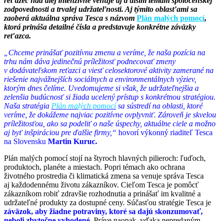
reťazec naďalej intenzívne venuje aj ďalším témam spoločenskej
zodpovednosti a trvalej udržateľnosti. Aj týmito oblasťami sa
zaoberá aktuálna správa Tesca s
názvom
Plán malých pomocí
,
ktorá prináša detailné čísla a
predstavuje konkrétne záväzky
reťazca.
„Chceme prinášať pozitívnu zmenu a
veríme, že naša pozícia na
trhu nám dáva jedinečnú príležitosť podnecovať zmeny
v
dodávateľskom reťazci a
viesť celosektorové aktivity zamerané na
riešenie najvážnejších sociálnych a
environmentálnych výziev,
ktorým dnes čelíme. Uvedomujeme si však, že udržateľnejšia a
zelenšia budúcnosť si žiada ucelený prístup s konkrétnou stratégiou.
Naša stratégia
Plán malých pomocí
sa sústredí na oblasti, ktoré
veríme, že dokážeme najviac pozitívne ovplyvniť. Zároveň je skvelou
príležitosťou, ako sa podeliť o naše úspechy, aktuálne ciele a
možno
aj
byť inšpiráciou pre ďalšie firmy,“
hovorí
výkonný riaditeľ Tesca
na Slovensku
Martin Kuruc.
Plán malých pomocí stojí na štyroch hlavných pilieroch: ľuďoch,
produktoch, planéte a miestach. Popri témach ako ochrana
životného prostredia či klimatická zmena sa venuje správa Tesca
aj každodennému životu zákazníkov. Cieľom Tesca je pomôcť
zákazníkom robiť zdravšie rozhodnutia a prinášať im kvalitné a
udržateľné produkty za dostupné ceny. Súčasťou stratégie Tesca je
záväzok, aby žiadne potraviny, ktoré sa dajú skonzumovať,
neboli zbytočne vyhodené.
Práve naopak, vďaka nepredaným