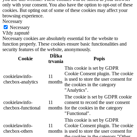
only with your consent. You also have the option to opt-out of these
cookies. But opting out of some of these cookies may affect your
browsing experience.
Necessary
Necessary
Vždy zapnuté
Necessary cookies are absolutely essential for the website to
function properly. These cookies ensure basic functionalities and
security features of the website, anonymously.
Dĺžka
Cookie
Popis
trvania
This cookie is set by GDPR
Cookie Consent plugin. The cookie
cookielawinfo-
11
is used to store the user consent for
checbox-analytics
months
the cookies in the category
"Analytics".
The cookie is set by GDPR cookie
cookielawinfo-
11
consent to record the user consent
checbox-functional
months
for the cookies in the category
"Functional".
This cookie is set by GDPR
cookielawinfo-
11
Cookie Consent plugin. The cookie
checbox-others
months
is used to store the user consent for
the cookies in the category "Other.