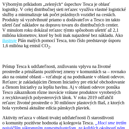
Výborným príkladom „zelených“ úspechov Tesca je oblasť
logistiky. V celej distribučnej sieti reťazec využíva vlastné logistické
služby a minimalizuje tak počet prázdnych vozidiel na cestách.
Produkty sú vyzdvihnuté priamo u dodávateľov a Tesco im takto
ušetrí časť nákladov na dopravu tovaru do distribučných centier.
V minulom roku dokázal reťazec týmto spôsobom ušetriť až 2,1
milióna kilometrov, ktoré by boli inak najazdené bez nákladu. Ako
ilustruje
Plán malých pomocí Tesca, toto číslo predstavuje úsporu
1,6 milióna kg emisií CO
.
2
Prístup Tesca k udržateľnosti, znižovaniu vplyvu na životné
prostredie a prinášaniu pozitívnej zmeny v komunitách sa – rovnako
ako na ostatné oblasti – vzťahuje aj na podnikanie v oblasti odevov.
Reťazec je zakladajúcim členom Iniciatívy pre etické obchodovanie
a členom Iniciatívy za lepšiu bavlnu. Aj v oblasti odevov ponúka
Tesco zákazníkom rôzne inovácie vrátane produktov vyrobených
z recyklovaných polyesterových látok. V roku 2019 odľahčil
reťazec životné prostredie o 30 miliónov plastových fliaš, z ktorých
bola vyrobená aktuálne edícia pánskych plaviek.
Aktivity reťazca v oblasti trvalej udržateľnosti či starostlivosti
o komunity pozitívne hodnotia aj kolegovia Tesca.
„Hoci sme tretím
najväčším súkromným zamestnávateľom, za každých okolností nám