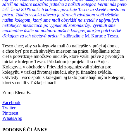
záleží na názore každého jedného z
našich kolegov. Veľmi nás preto
teší, že až 89 % našich kolegov považuje Tesco za skvelé miesto na
prácu. Takáto vysoká dôvera je zároveň záväzkom voči všetkým
našim kolegom, ktorý sme mali obzvlášť na zreteli v
uplynulých
neľahkých mesiacoch po vypuknutí koronakrízy. Vyvinuli sme
maximálne úsilie na podporu našich kolegov, ktorým patrí veľké
ďakujem za ich obetavú prácu,“
zdôrazňuje M. Kuruc z Tesca.
Tesco chce, aby sa kolegovia mali čo najlepšie v práci aj doma,
a chce byť pre nich skvelým miestom na prácu. Napĺňanie tohto
cieľa potvrdzuje množstvo iniciatív, ktoré vzišli práve z prvotných
iniciatív kolegov Tesca. Príkladom je projekt Tesco Anjel.
Kolegovia v obchode v Prievidzi zorganizovali zbierku pre
kolegyňu v ťažkej životnej situácii, aby ju finančne zvládla.
Odvtedy Tesco spolu s kolegami aj takto pomáhajú iným kolegom,
ktorí sa ocitli v ťažkej situácii.
Zdroj: Elena B.
Facebook
Twitter
Pinterest
WhatsApp
PODOBNÉ ČLÁNKY