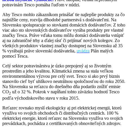
potravinám Tesco pomáha ľuďom v núdzi.
Aby Tesco mohlo zákazníkom prinášať tie najlepšie produkty za čo
najnižšie ceny, rozvíja dlhodobé partnerstvá s dodávateľmi. Na
Slovensku spolupracuje so stovkami domácich dodávateľov. Z toho
viac ako sto slovenských dodávateľov vyrába produkty pre vlastné
značky Tesca. Práve vďaka tomu môžu domáci dodávatelia vstúpiť
aj na zahraničné trhy a ďalej rásť či prijímať nových kolegov. Zo
všetkých produktov vlastnej značky dostupnej na Slovensku až 35
% vyrábajú práve slovenskí dodávatelia,
uvádza
Plán malých
pomocí Tesca.
Celý sektor potravinárstva je úzko prepojený aj so životným
prostredím a jeho kvalitou. Klimatická zmena sa stala veľkou
environmentálnou výzvou pre celý svet. Tesco si ako prvý biznis
stanovilo cieľ byť uhlíkovo neutrálnou spoločnosťou do roku 2050.
Na Slovensku sa reťazcu do dnešného dňa podarilo znížiť emisie
CO
už o 32 %. Pokrok v napĺňaní tohto záväzku hodnotí Tesco
2
podľa východiskového stavu v roku 2015.
Reťazec rovnako myslí ekologicky aj pri elektrickej energii, ktorú
využíva vo svojich obchodoch či distribučných centrách. 100 %
elektrickej energie, ktorú reťazec na Slovensku využíva vo svojich
prevádzkach, pochádza z certifikovaných obnoviteľných zdrojov.