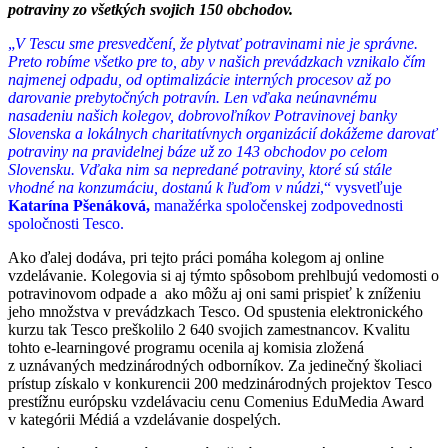
potraviny zo všetkých svojich 150 obchodov.
„
V Tescu sme presvedčení, že plytvať potravinami nie je správne.
Preto robíme všetko pre to, aby v našich prevádzkach vznikalo čím
najmenej odpadu, od optimalizácie interných procesov až po
darovanie prebytočných potravín. Len vďaka neúnavnému
nasadeniu našich kolegov, dobrovoľníkov Potravinovej banky
Slovenska a lokálnych charitatívnych organizácií dokážeme darovať
potraviny na pravidelnej báze už zo 143 obchodov po celom
Slovensku. Vďaka nim sa nepredané potraviny, ktoré sú stále
vhodné na konzumáciu, dostanú k ľuďom v núdzi
,“ vysvetľuje
Katarína Pšenáková,
manažérka spoločenskej zodpovednosti
spoločnosti Tesco.
Ako ďalej dodáva, pri tejto práci pomáha kolegom aj online
vzdelávanie. Kolegovia si aj týmto spôsobom prehlbujú vedomosti o
potravinovom odpade a ako môžu aj oni sami prispieť k zníženiu
jeho množstva v prevádzkach Tesco. Od spustenia elektronického
kurzu tak Tesco preškolilo 2 640 svojich zamestnancov. Kvalitu
tohto e-learningové programu ocenila aj komisia zložená
z uznávaných medzinárodných odborníkov. Za jedinečný školiaci
prístup získalo v konkurencii 200 medzinárodných projektov Tesco
prestížnu európsku vzdelávaciu cenu Comenius EduMedia Award
v kategórii Médiá a vzdelávanie dospelých.