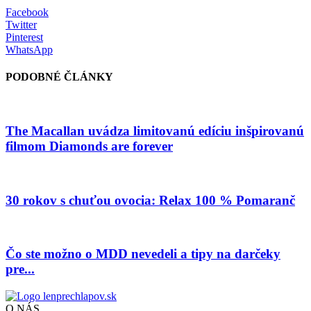
Facebook
Twitter
Pinterest
WhatsApp
PODOBNÉ ČLÁNKY
The Macallan uvádza limitovanú edíciu inšpirovanú
filmom Diamonds are forever
30 rokov s chuťou ovocia: Relax 100 % Pomaranč
Čo ste možno o MDD nevedeli a tipy na darčeky
pre...
O NÁS