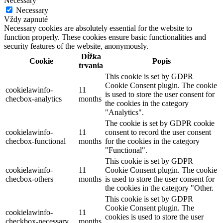
Necessary
Necessary
Vždy zapnuté
Necessary cookies are absolutely essential for the website to
function properly. These cookies ensure basic functionalities and
security features of the website, anonymously.
Dĺžka
Cookie
Popis
trvania
This cookie is set by GDPR
Cookie Consent plugin. The cookie
cookielawinfo-
11
is used to store the user consent for
checbox-analytics
months
the cookies in the category
"Analytics".
The cookie is set by GDPR cookie
cookielawinfo-
11
consent to record the user consent
checbox-functional
months
for the cookies in the category
"Functional".
This cookie is set by GDPR
cookielawinfo-
11
Cookie Consent plugin. The cookie
checbox-others
months
is used to store the user consent for
the cookies in the category "Other.
This cookie is set by GDPR
Cookie Consent plugin. The
cookielawinfo-
11
cookies is used to store the user
checkbox-necessary
months