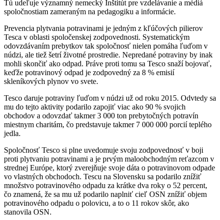
Tú udeľuje významný nemecký Inštitút pre vzdelávanie a médiá
spoločnostiam zameraným na pedagogiku a informácie.
Prevencia plytvania potravinami je jedným z kľúčových pilierov
Tesca v oblasti spoločenskej zodpovednosti. Systematickým
odovzdávaním prebytkov tak spoločnosť nielen pomáha ľuďom v
núdzi, ale tiež šetrí životné prostredie. Nepredané potraviny by inak
mohli skončiť ako odpad. Práve proti tomu sa Tesco snaží bojovať,
keďže potravinový odpad je zodpovedný za 8 % emisií
skleníkových plynov vo svete.
Tesco daruje potraviny ľuďom v núdzi už od roku 2015. Odvtedy sa
mu do tejto aktivity podarilo zapojiť viac ako 90 % svojich
obchodov a odovzdať takmer 3 000 ton prebytočných potravín
miestnym charitám, čo predstavuje takmer 7 000 000 porcií teplého
jedla.
Spoločnosť Tesco si plne uvedomuje svoju zodpovednosť v boji
proti plytvaniu potravinami a je prvým maloobchodným reťazcom v
strednej Európe, ktorý zverejňuje svoje dáta o potravinovom odpade
vo vlastných obchodoch. Tescu na Slovensku sa podarilo znížiť
množstvo potravinového odpadu za krátke dva roky o 52 percent,
čo znamená, že sa mu už podarilo naplniť cieľ OSN znížiť objem
potravinového odpadu o polovicu, a to o 11 rokov skôr, ako
stanovila OSN.