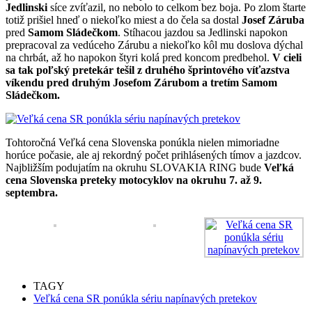
Jedlinski
síce zvíťazil, no nebolo to celkom bez boja. Po zlom štarte
totiž prišiel hneď o niekoľko miest a do čela sa dostal
Josef Záruba
pred
Samom Sládečkom
. Stíhacou jazdou sa Jedlinski napokon
prepracoval za vedúceho Zárubu a niekoľko kôl mu doslova dýchal
na chrbát, až ho napokon štyri kolá pred koncom predbehol.
V cieli
sa tak poľský pretekár tešil z druhého šprintového víťazstva
víkendu pred druhým Josefom Zárubom a tretím Samom
Sládečkom.
Tohtoročná Veľká cena Slovenska ponúkla nielen mimoriadne
horúce počasie, ale aj rekordný počet prihlásených tímov a jazdcov.
Najbližším podujatím na okruhu SLOVAKIA RING bude
Veľká
cena Slovenska preteky motocyklov na okruhu 7. až 9.
septembra.
TAGY
Veľká cena SR ponúkla sériu napínavých pretekov