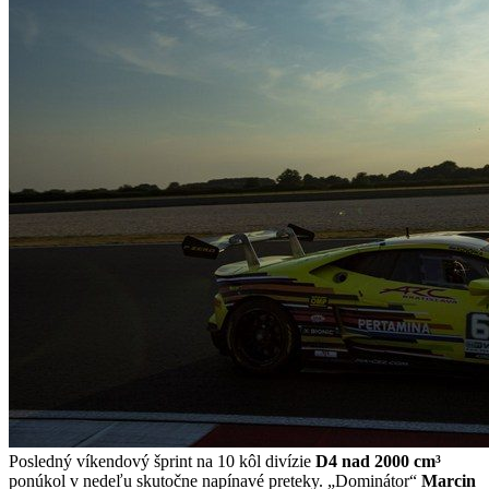
Posledný víkendový šprint na 10 kôl divízie
D4 nad 2000 cm³
ponúkol v nedeľu skutočne napínavé preteky. „Dominátor“
Marcin