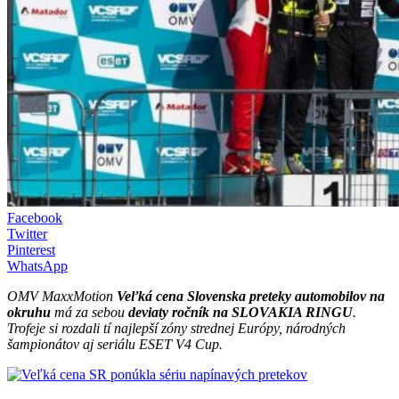
Facebook
Twitter
Pinterest
WhatsApp
OMV MaxxMotion
Veľká cena Slovenska preteky automobilov na
okruhu
má za sebou
deviaty ročník na SLOVAKIA RINGU
.
Trofeje si rozdali tí najlepší zóny strednej Európy, národných
šampionátov aj seriálu ESET V4 Cup.