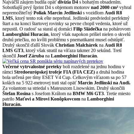
Najväčší záujem budila opäť
divízia D4
s bohatým obsadením.
Sobotňajší prvý šprint D4 s objemom motorov
nad 2000 cm³
vyhral
nepremožiteľný
Poliak Marcin Jedlinski
s vozidlom
Audi R8
LMS
, ktorý tento rok ešte neprehral. Jedlinski predviedol perfektný
štart a na konci štartovej rovinky sa pevne chopil vedenia, ktoré už
nepustil. O radosť sa staral aj domáci
Filip Sládečka
na pohárovom
Lamborghini Huracán
, ktorý však napokon prišiel nielen o skvelú
druhú priečku, no kvôli problému s pnematikami musel odstúpiť.
Druhý skončil ďalší Slovák
Christian Malchárek
na
Audi R8
LMS
GT3
, ktorý však stratil na víťaza takmer 20 sekúnd. Tretí
skončil
Josef Záruba
na
Lamborghini Huracán
.
Večerné vytrvalostné preteky
boli rozdelené na jednu hodinu v
rámci
Stredoeurópskej trofeje FIA (FIA CEZ)
a druhá hodina
bola určená pre tímy ESET V4 Cup. Celkovým víťazom sa po 57
kolách na 5 922-metrovej trati stal opäť
Marcin Jedlinski na Audi.
Za volantom sa striedal s Mateuszom Lisowskim. Druhý skončili
Štefan Rosina
s Josefom Králom na
BMW M6 GT3
. Tretie miesto
patrilo
Maťovi a Mirovi Konôpkovcom
na
Lamborghini
Huracán.