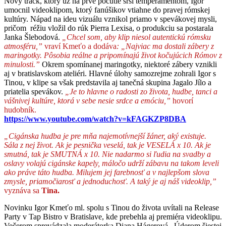
Nový track, ktorý už na prvé počutie srší temperamentom, Igor
umocnil videoklipom, ktorý fanúšikov vtiahne do pravej rómskej
kultúry. Nápad na ideu vizuálu vznikol priamo v spevákovej mysli,
pričom réžiu vložil do rúk Pierra Lexisa, o produkciu sa postarala
Janka Šlebodová.
„
Chcel som, aby klip niesol autentickú rómsku
atmosféru,”
vraví Kmeťo a dodáva
: „Najviac ma dostali zábery z
maringotky. Pôsobia reálne a pripomínajú život kočujúcich Rómov z
minulosti.”
Okrem spomínanej maringotky, niektoré zábery vznikli
aj v bratislavskom ateliéri. Hlavné úlohy samozrejme zohrali Igor s
Tinou, v klipe sa však predstavila aj tanečná skupina Jagalo Jílo a
priatelia spevákov.
„Je to hlavne o radosti zo života, hudbe, tanci a
vášnivej kultúre, ktorá v sebe nesie srdce a emóciu,”
hovorí
hudobník.
https://www.youtube.com/watch?v=kFAGKZP8DBA
„Cigánska hudba je pre mňa najemotívnejší žáner, aký existuje.
Sála z nej život. Ak je pesnička veselá, tak je VESELÁ x 10. Ak je
smutná, tak je SMUTNÁ x 10. Nie nadarmo si ľudia na svadby a
oslavy volajú cigánske kapely, máločo udrží zábavu na takom leveli
ako práve táto hudba. Milujem jej farebnosť a v najlepšom slova
zmysle, priamočiarosť a jednoduchosť. A taký je aj náš videoklip,”
vyznáva sa
Tina.
Novinku Igor Kmeťo ml. spolu s Tinou do života uvítali na Release
Party v Tap Bistro v Bratislave, kde prebehla aj premiéra videoklipu.
Večerom sprevádzala moderátorka Diana Hágerová. Úderom šiestej