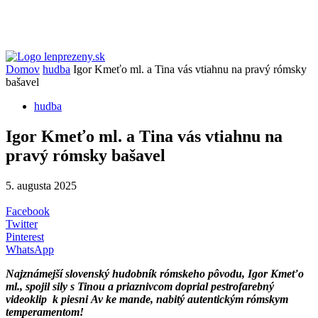
Domov
hudba
Igor Kmeťo ml. a Tina vás vtiahnu na pravý rómsky
bašavel
hudba
Igor Kmeťo ml. a Tina vás vtiahnu na
pravý rómsky bašavel
5. augusta 2025
Facebook
Twitter
Pinterest
WhatsApp
Najznámejší slovenský hudobník rómskeho pôvodu, Igor Kmeťo
ml., spojil sily s Tinou a priaznivcom doprial pestrofarebný
videoklip
k piesni
Av ke mande,
nabitý autentickým rómskym
temperamentom!