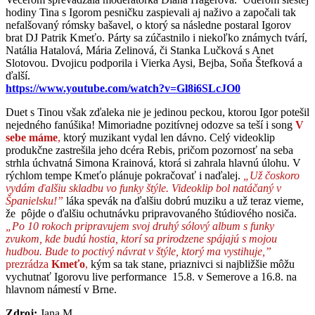
hodiny Tina s Igorom pesničku zaspievali aj naživo a započali tak
nefalšovaný rómsky bašavel, o ktorý sa následne postaral Igorov
brat DJ Patrik Kmeťo. Párty sa zúčastnilo i niekoľko známych tvárí,
Natália Hatalová, Mária Zelinová, či Stanka Lučková s Anet
Slotovou. Dvojicu podporila i Vierka Aysi, Bejba, Soňa Štefková a
ďalší.
https://www.youtube.com/watch?v=Gl8i6SLcJO0
Duet s Tinou však zďaleka nie je jedinou peckou, ktorou Igor potešil
nejedného fanúšika! Mimoriadne pozitívnej odozve sa teší i song
V
sebe máme
,
ktorý muzikant vydal len dávno. Celý videoklip
produkčne zastrešila jeho dcéra Rebis, pričom pozornosť na seba
strhla úchvatná Simona Krainová, ktorá si zahrala hlavnú úlohu. V
rýchlom tempe Kmeťo plánuje pokračovať i naďalej.
„Už čoskoro
vydám ďalšiu skladbu vo funky štýle. Videoklip bol natáčaný v
Španielsku!”
láka spevák na ďalšiu dobrú muziku a už teraz vieme,
že pôjde o ďalšiu ochutnávku pripravovaného štúdiového nosiča.
„Po 10 rokoch pripravujem svoj druhý sólový album s funky
zvukom, kde budú hostia, ktorí sa prirodzene spájajú s mojou
hudbou. Bude to poctivý návrat v štýle, ktorý ma vystihuje,”
prezrádza
Kmeťo
,
kým sa tak stane, priaznivci si najbližšie môžu
vychutnať Igorovu live performance 15.8. v Semerove a 16.8. na
hlavnom námestí v Brne.
Zdroj:
Jana M.