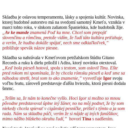
Skladba je oslavou temperamentu, lásky a spojenia kultúr. Novinka,
ktorej hudobné autorstvo má na svedomí samotný Kmeťo, vznikla v
marci tohto roku, v slnkom zaliatom Španielsku, kde hudobník žije.
„
Av ke mande
znamená Poď ku mne. Chcel som prepojiť
slovenčinu a rómčinu, pretože vidím, že ľudí táto kultúra priťahuje,
a verím, že hudba dokáže spájať, nech sme odkiaľkoľvek,”
približuje spevák názov piesne.
Skladba sa nahrávala v Kmeťovom petržalskom štúdiu Gitano
Records a ruku k dielu priložil i Adiss, ktorý novinku otextoval.
„Keď bola pieseň hotová, spolu s textom, som oslovil Tinu. Ešte
pred rokom mi spomínala, že by chcela rómsku pieseň a keď sme sa
náhodou stretli, bral som to ako znamenie,”
vysvetľuje
Igor
svoju
voľbu featu, zároveň predstavuje ďalšiu hviezdu, ktorá piesni dodala
šmrnc.
„Teším sa, že nám to konečne vyšlo. Hoci Igor si možno so mnou
pôvodne predstavoval úplne iný žáner, no na môj podnet, že by som
niekedy chcela spievať v cigánskej pesničke, prišiel s týmto a ja som
rada. Nám sa skladba páči, verím že si nájde aj iných fanúšikov,
mimo nášho blízkeho okruhu ľudí,”
hovorí
Tina
s nadšením.