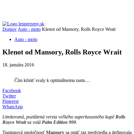
Domov
Auto - moto
Klenot od Mansory, Rolls Royce Wrait
Auto - moto
Klenot od Mansory, Rolls Royce Wrait
18. januára 2016
Čím kŕmiť svaly k optimálnemu rastu…
Facebook
Twitter
Pinterest
WhatsApp
Limitovaná, pozlátená verzia veľkého superluxusného kupé
Rolls
Royce Wrait
sa volá
Palm Edition 999
.
Tuningová spoločnosť
Mansory
sa opäť raz predviedla a definovala