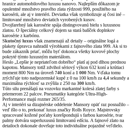
hranice automobilového luxusu nanovo. Najlepším dôkazom je
opulentné množstvo pravého zlata rýdzosti 999, použitého na
karosérii, ale aj v interiéri. Deviatka však symbolizuje aj čosi iné –
limitované množstvo deviatich vyrobených kusov.
Dvojfarebný lak karosérie spája distingvovanú bielu s luxusnou
zlatou. O špeciálny celkový dojem sa stará balíček doplnkov
karosérie z karbónu.
Skutočný luxus
však znamenajú až detaily – originálne logá a
plakety úpravca nahradil výrobkami z fajnového zlata 999. Ak si to
bude zákazník priať, môžu byť dokonca všetky kovové plochy
pokryté týmto luxusným materiálom.
Heslo „Lepšie je nepriateľom dobrého“ platí aj pod dlhou prednou
kapotou. Mansory totiž zdvihol sériový výkon 632 koní a krútiaci
moment 800 Nm na úroveň
740
koní a
1 000
Nm. Vďaka tomu
zrýchľuje toto nadpozemské kupé z 0 na 100 km/h za
4,4
sekundy a
maximálna rýchlosť sa zvýšila z 250 na
300
km/h.
Túto silu prenášajú na vozovku markantné kolesá zlatej farby s
priemerom 22 palcov. Pneumatiky kategórie Ultra-High-
Performance majú rozmer 265/35.
Aj v interiéri sa dizajnérske oddelenie Mansory opäť raz posnažilo –
veď išlo o to, prekonať luxus značky Rolls Royce. Majstrovsky
spracované kožené poťahy korešpondujú s farbou karosérie, tvar
palmy dotvára superluxusnú limitovanú edíciu. A fajnové zlato na
detailoch dokonale dovršuje toto individuálne pojazdné veľdielo.