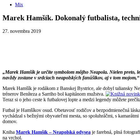
Mix
Marek Hamšík. Dokonalý futbalista, techn
27. novembra 2019
„Marek Hamšík je určite symbolom môjho Neapola. Nielen preto, leb
navždy zostane v srdciach neapolských fanúšikov, aj v tom mojom,“
Marek Hamšík je rodákom z Banskej Bystrice, ale dobyl taliansky Ne
trénerov Beníteza a Sarriho bol kapitánom mužstva.
Teraz si o jeho ceste k futbalovej lopte a medzi legendy môžete prečí
Futbal je Hamšíkov osud. Obetavosť rodičov a bezpodmienečná láska k
vychádzal s bežnými obyvateľmi mesta, so spoluhráčmi, s kamarátmi a 
domov.
Kniha
Marek Hamšík – Neapolská odysea
je farebná, plná fotogra
na vrchol.