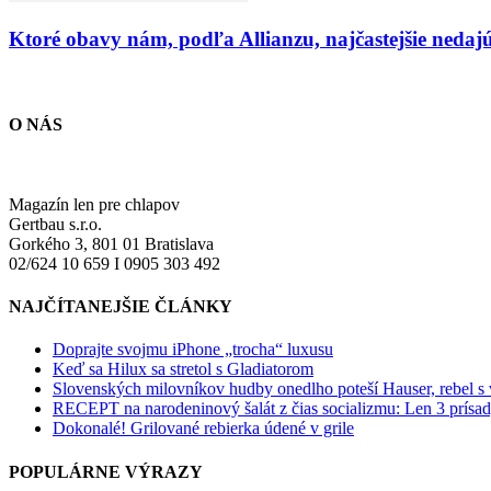
Ktoré obavy nám, podľa Allianzu, najčastejšie nedaj
O NÁS
Magazín len pre chlapov
Gertbau s.r.o.
Gorkého 3, 801 01 Bratislava
02/624 10 659 I 0905 303 492
NAJČÍTANEJŠIE ČLÁNKY
Doprajte svojmu iPhone „trocha“ luxusu
Keď sa Hilux sa stretol s Gladiatorom
Slovenských milovníkov hudby onedlho poteší Hauser, rebel s
RECEPT na narodeninový šalát z čias socializmu: Len 3 prísad
Dokonalé! Grilované rebierka údené v grile
POPULÁRNE VÝRAZY