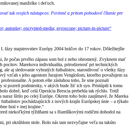
o milovanej manželke i deťoch.
rovať tak svojich nástupcov. Povinné a pritom pohodové čítanie pre
utoplay; encrypted-media; gyroscope; picture-in-picture“
I. fázy majstrovstiev Európy 2004 hráčov do 17 rokov. Dôležitejšie
́m si, že počas prvého zápasu som bol z neho ohromený. Zvyknem mať
h pocitov. Marekova individualita, prirodzenosť pri technických
ale aj sledovanie vybratých futbalistov, starostlivosť o všetky fázy
lový vzťah s jeho agentom Jurajom Venglošom, ktorého považujem za
profesionalite. A potom ešte zásluhou toho, že sme poznali
 si pozreli podmienky, v akých bude žiť ich syn. Pristúpili k tomu
bolo dobré, keď celá Operácia Brescia prebehla tak rýchlo. Totiž
a naraz šírilo po celej Európe. Okrem toho bolo zaujímavé, že Mareka
futbalistov pochádzajúcich z nových krajín Európskej únie – a týkalo
ne hral v inej krajine.“
 že pred niekoľkými týždňami sa s Hamšíkovými rodičmi dohodol na
i, pri okrúhlom stole. Bolo nás tam nezvyčajne veľa na takúto