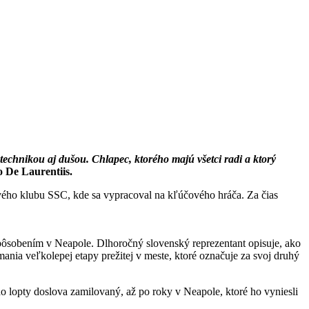
echnikou aj dušou. Chlapec, ktorého majú všetci radi a ktorý
o De Laurentiis.
ového klubu SSC, kde sa vypracoval na kľúčového hráča. Za čias
 pôsobením v Neapole. Dlhoročný slovenský reprezentant opisuje, ako
ania veľkolepej etapy prežitej v meste, ktoré označuje za svoj druhý
do lopty doslova zamilovaný, až po roky v Neapole, ktoré ho vyniesli