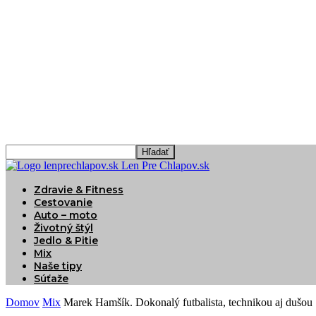
Len Pre Chlapov.sk
Zdravie & Fitness
Cestovanie
Auto – moto
Životný štýl
Jedlo & Pitie
Mix
Naše tipy
Súťaže
Domov
Mix
Marek Hamšík. Dokonalý futbalista, technikou aj dušou