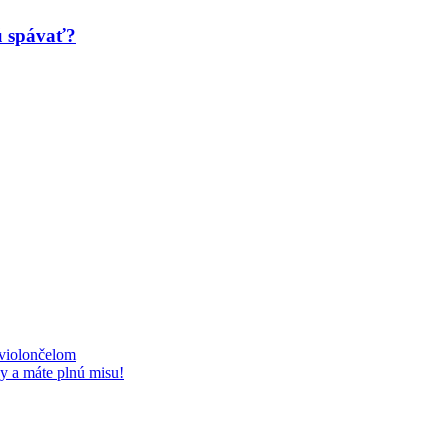
ú spávať?
 violončelom
y a máte plnú misu!