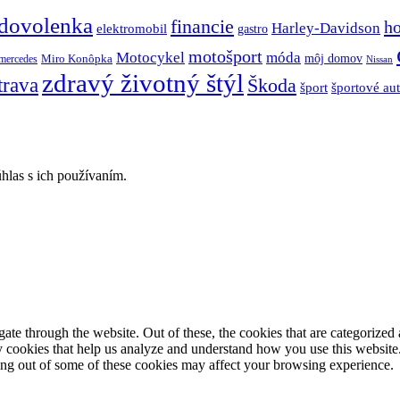
dovolenka
financie
h
Harley-Davidson
elektromobil
gastro
motošport
móda
Motocykel
Miro Konôpka
môj domov
mercedes
Nissan
zdravý životný štýl
trava
Škoda
športové au
šport
hlas s ich používaním.
e through the website. Out of these, the cookies that are categorized a
rty cookies that help us analyze and understand how you use this websit
ting out of some of these cookies may affect your browsing experience.