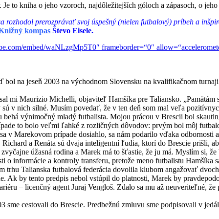
r. Je to kniha o jeho vzoroch, najdôležitejších góloch a zápasoch, o jeh
a rozhodol prerozprávať svoj úspešný (nielen futbalový) príbeh a inšpi
Knižný kompas
Števo Eisele.
be.com/embed/waNLzgMp5T0″ frameborder=“0″ allow=“accelerometer; a
ď bol na jeseň 2003 na východnom Slovensku na kvalifikačnom turnaji 
ísal mi Maurizio Michelli, objaviteľ Hamšíka pre Taliansko. „Pamäta
ky sú v nich silné. Musím povedať, že v ten deň som mal veľa pozitívnyc
behá výnimočný mladý futbalista. Mojou prácou v Brescii bol skauting, 
ípade to bolo veľmi ľahké z rozličných dôvodov: prvým bol môj futba
 sa v Marekovom prípade dosiahlo, sa nám podarilo vďaka odbornosti a 
ard a Renáta sú dvaja inteligentní ľudia, ktorí do Brescie prišli, aby
yčajne úžasná rodina a Marek má to šťastie, že ju má. Myslím si, že 
i o informácie a kontroly transferu, pretože meno futbalistu Hamšíka s
ním trhu Talianska futbalová federácia dovolila klubom angažovať dvoch 
. Ak by tento predpis nebol vstúpil do platnosti, Marek by pravdepodob
kariéru – licenčný agent Juraj Vengloš. Zdalo sa mu až neuveriteľné,
3 sme cestovali do Brescie. Predbežnú zmluvu sme podpisovali v jedáln