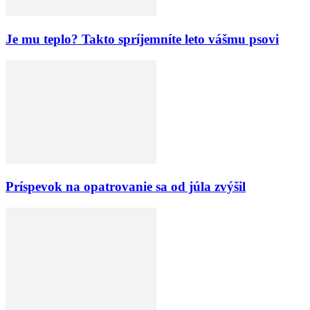
Je mu teplo? Takto spríjemníte leto vášmu psovi
Príspevok na opatrovanie sa od júla zvýšil