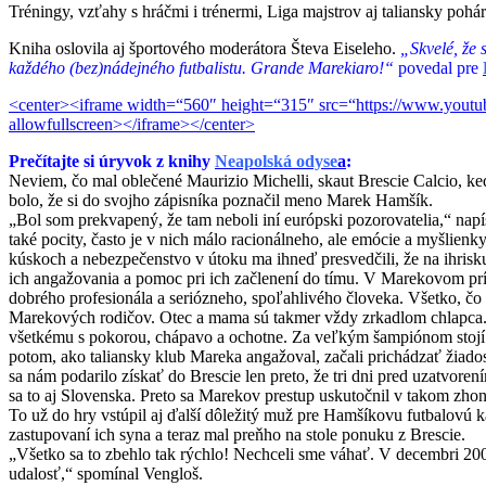
Tréningy, vzťahy s hráčmi i trénermi, Liga majstrov aj taliansky pohá
Kniha oslovila aj športového moderátora Števa Eiseleho.
„Skvelé, že s
každého (bez)nádejného futbalistu. Grande Marekiaro!“
povedal pre
<center><iframe width=“560″ height=“315″ src=“https://www.youtu
allowfullscreen></iframe></center>
Prečítajte si úryvok z knihy
Neapolská odyse
a
:
Neviem, čo mal oblečené Maurizio Michelli, skaut Brescie Calcio, ke
bolo, že si do svojho zápisníka poznačil meno Marek Hamšík.
„Bol som prekvapený, že tam neboli iní európski pozorovatelia,“ nap
také pocity, často je v nich málo racionálneho, ale emócie a myšlien
kúskoch a nebezpečenstvo v útoku ma ihneď presvedčili, že na ihrisku 
ich angažovania a pomoc pri ich začlenení do tímu. V Marekovom pr
dobrého profesionála a seriózneho, spoľahlivého človeka. Všetko, čo
Marekových rodičov. Otec a mama sú takmer vždy zrkadlom chlapca. Rich
všetkému s pokorou, chápavo a ochotne. Za veľkým šampiónom stojí zv
potom, ako taliansky klub Mareka angažoval, začali prichádzať žiadost
sa nám podarilo získať do Brescie len preto, že tri dni pred uzatvore
sa to aj Slovenska. Preto sa Marekov prestup uskutočnil v takom zhone
To už do hry vstúpil aj ďalší dôležitý muž pre Hamšíkovu futbalovú 
zastupovaní ich syna a teraz mal preňho na stole ponuku z Brescie.
„Všetko sa to zbehlo tak rýchlo! Nechceli sme váhať. V decembri 200
udalosť,“ spomínal Vengloš.