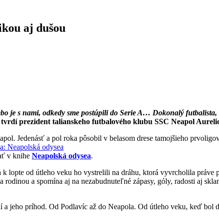
ikou aj dušou
o je s nami, odkedy sme postúpili do Serie A… Dokonalý futbalista, t
tvrdí prezident talianskeho futbalového klubu SSC Neapol Aureli
apol. Jedenásť a pol roka pôsobil v belasom drese tamojšieho prvolig
tať v knihe
Neapolská odysea
.
 lopte od útleho veku ho vystrelili na dráhu, ktorá vyvrcholila práve
rodinou a spomína aj na nezabudnuteľné zápasy, góly, radosti aj sklam
fií a jeho príhod. Od Podlavíc až do Neapola. Od útleho veku, keď bol 