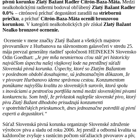
pivnú korunku Zlatý Bažant Radler Citrón-Baza-Mäta.
Medzi
nealkoholickými radlermi bodoval obľúbený
Zlatý Bažant Radler
0.0%
– citrónovú príchuť degustátori zaradili na
striebornú
priečku
, a príchuť
Citrón-Baza-Mäta ocenili bronzovou
korunkou
. V kategórii nealkoholických pív získal
Zlatý Bažant
Nealko bronzové ocenenie.
Ocenenie v mene značky Zlatý Bažant a všetkých majstrov
pivovarníkov z Hurbanova na slávnostnom galavečeri v stredu 25.
mája prevzal generálny riaditeľ spoločnosti HEINEKEN Slovensko
Odin Goedhart: „
Je pre mňa nesmiernou cťou stáť pri historicky
najväčšom úspechu našej vlajkovej lode na prestížnej súťaži
Slovenská pivná korunka. Úspechy, ktoré so Zlatým Bažantom
v poslednom období dosahujeme, sú jednoznačným dôkazom, že
v pivovare Hurbanovo ideme správnou cestou. Konzumentom
ponúkame najvyššiu kvalitu zo slovenských surovín, ktorá spolu
s inováciami a pestrosťou portfólia nemá medzi slovenskými pivami
konkurenciu. Som hrdý, že prívlastok najlepšie slovenské pivo, ktorý
pivu Zlatý Bažant dlhodobo prisudzujú konzumenti
v spotrebiteľských prieskumoch, dnes jednoznačne potvrdili aj pivní
experti a degustátori.“
Súťaž Slovenská pivná korunka organizuje Slovenské združenie
výrobcov piva a sladu od roku 2006. Jej prestíž a odborná kvalita sa
každoročne zvyšuje s rastúcim počtom súťažiacich pivovarov a pív,