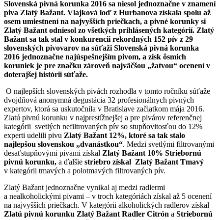
Slovenská pivná korunka 2016 sa niesol jednoznačne v znamení
piva Zlatý Bažant. Vlajková loď z Hurbanova získala spolu až
osem umiestnení na najvyšších priečkach, a pivné korunky si
Zlatý Bažant odniesol zo všetkých prihlásených kategórií. Zlatý
Bažant sa tak stal v konkurencii rekordných 152 pív z 29
slovenských pivovarov na súťaži Slovenská pivná korunka
2016 jednoznačne najúspešnejším pivom, a zisk ôsmich
koruniek je pre značku zároveň najväčšou „žatvou“ ocenení v
doterajšej histórii súťaže.
O najlepších slovenských pivách rozhodla v tomto ročníku súťaže
dvojdňová anonymná degustácia 32 profesionálnych pivných
expertov, ktorá sa uskutočnila v Bratislave začiatkom mája 2016.
Zlatú pivnú korunku v najprestížnejšej a pre pivárov referenčnej
kategórii svetlých nefiltrovaných pív so stupňovitosťou do 12%
experti udelili pivu
Zlatý Bažant 12%, ktoré sa tak stalo
najlepšou slovenskou „dvanástkou“
. Medzi svetlými filtrovanými
desaťstupňovými pivami získal
Zlatý Bažant 10% Striebornú
pivnú korunku,
a ďalšie
striebro získal Zlatý Bažant Tmavý
v kategórii tmavých a polotmavých filtrovaných pív.
Zlatý Bažant jednoznačne vynikal aj medzi radlermi
a nealkoholickými pivami – v troch kategóriách získal až 5 ocenení
na najvyšších priečkach. V kategórii alkoholických radlerov získal
Zlatú pivnú korunku Zlatý Bažant Radler Citrón
a
Striebornú