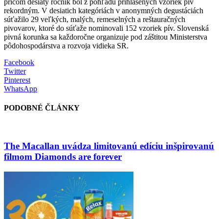
pričom desiaty ročník bol z pohľadu prihlásených vzoriek pív
rekordným. V desiatich kategóriách v anonymných degustáciách
súťažilo 29 veľkých, malých, remeselných a reštauračných
pivovarov, ktoré do súťaže nominovali 152 vzoriek pív. Slovenská
pivná korunka sa každoročne organizuje pod záštitou Ministerstva
pôdohospodárstva a rozvoja vidieka SR.
Facebook
Twitter
Pinterest
WhatsApp
PODOBNÉ ČLÁNKY
The Macallan uvádza limitovanú edíciu inšpirovanú
filmom Diamonds are forever