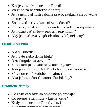
Kto je vlastníkom nehnuteľnosti?
Viažu sa na nehnuteľnosť ťarchy?
Je na nehnuteľnosti záložné právo, exekúcia alebo vecné
bremeno?
Zodpovedá stav v katastri skutočnosti?
Sú všetky stavby a úpravy riadne povolené a zapísané?
Je možné dať zmluvy preveriť právnikom?
Aký je navrhovaný spôsob úhrady kúpnej ceny?
Okolie a susedia
Akí sú susedia?
Je v byte alebo dome hluk?
Ako funguje parkovanie?
Sú v okolí plánované stavebné projekty?
Aká je dostupnosť MHD, obchodov, škôl a služieb?
Sú v dome krátkodobé prenájmy?
Aká je bezpečnosť a atmosféra lokality?
Praktické detaily
Čo zostáva v byte alebo dome po predaji?
Čo presne je zahrnuté v kúpnej cene?
Kedy bude nehnuteľnosť voľná?
Ako bude prebiehať odovzdanie?