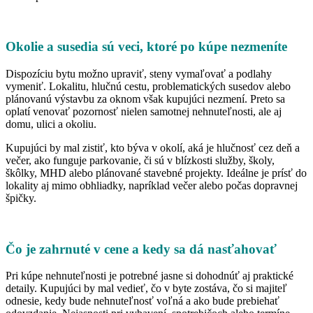
Okolie a susedia sú veci, ktoré po kúpe nezmeníte
Dispozíciu bytu možno upraviť, steny vymaľovať a podlahy
vymeniť. Lokalitu, hlučnú cestu, problematických susedov alebo
plánovanú výstavbu za oknom však kupujúci nezmení. Preto sa
oplatí venovať pozornosť nielen samotnej nehnuteľnosti, ale aj
domu, ulici a okoliu.
Kupujúci by mal zistiť, kto býva v okolí, aká je hlučnosť cez deň a
večer, ako funguje parkovanie, či sú v blízkosti služby, školy,
škôlky, MHD alebo plánované stavebné projekty. Ideálne je prísť do
lokality aj mimo obhliadky, napríklad večer alebo počas dopravnej
špičky.
Čo je zahrnuté v cene a kedy sa dá nasťahovať
Pri kúpe nehnuteľnosti je potrebné jasne si dohodnúť aj praktické
detaily. Kupujúci by mal vedieť, čo v byte zostáva, čo si majiteľ
odnesie, kedy bude nehnuteľnosť voľná a ako bude prebiehať