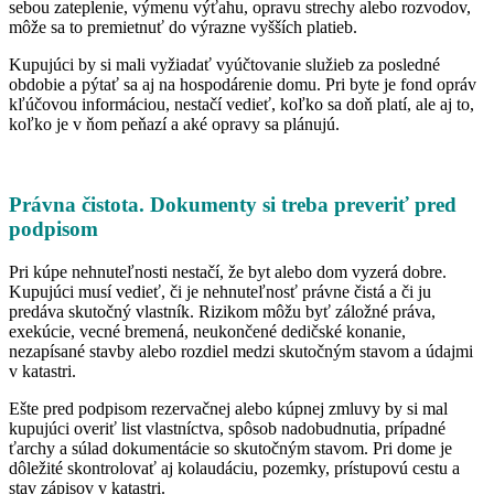
sebou zateplenie, výmenu výťahu, opravu strechy alebo rozvodov,
môže sa to premietnuť do výrazne vyšších platieb.
Kupujúci by si mali vyžiadať vyúčtovanie služieb za posledné
obdobie a pýtať sa aj na hospodárenie domu. Pri byte je fond opráv
kľúčovou informáciou, nestačí vedieť, koľko sa doň platí, ale aj to,
koľko je v ňom peňazí a aké opravy sa plánujú.
Právna čistota. Dokumenty si treba preveriť pred
podpisom
Pri kúpe nehnuteľnosti nestačí, že byt alebo dom vyzerá dobre.
Kupujúci musí vedieť, či je nehnuteľnosť právne čistá a či ju
predáva skutočný vlastník. Rizikom môžu byť záložné práva,
exekúcie, vecné bremená, neukončené dedičské konanie,
nezapísané stavby alebo rozdiel medzi skutočným stavom a údajmi
v katastri.
Ešte pred podpisom rezervačnej alebo kúpnej zmluvy by si mal
kupujúci overiť list vlastníctva, spôsob nadobudnutia, prípadné
ťarchy a súlad dokumentácie so skutočným stavom. Pri dome je
dôležité skontrolovať aj kolaudáciu, pozemky, prístupovú cestu a
stav zápisov v katastri.