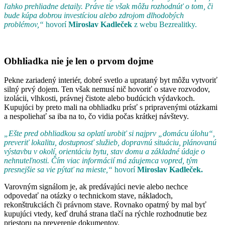
ľahko prehliadne detaily. Práve tie však môžu rozhodnúť o tom, či
bude kúpa dobrou investíciou alebo zdrojom dlhodobých
problémov,“
hovorí
Miroslav Kadleček
z webu Bezrealitky.
Obhliadka nie je len o prvom dojme
Pekne zariadený interiér, dobré svetlo a uprataný byt môžu vytvoriť
silný prvý dojem. Ten však nemusí nič hovoriť o stave rozvodov,
izolácii, vlhkosti, právnej čistote alebo budúcich výdavkoch.
Kupujúci by preto mali na obhliadku prísť s pripravenými otázkami
a nespoliehať sa iba na to, čo vidia počas krátkej návštevy.
„Ešte pred obhliadkou sa oplatí urobiť si najprv „domácu úlohu“,
preveriť lokalitu, dostupnosť služieb, dopravnú situáciu, plánovanú
výstavbu v okolí, orientáciu bytu, stav domu a základné údaje o
nehnuteľnosti. Čím viac informácií má záujemca vopred, tým
presnejšie sa vie pýtať na mieste,“
hovorí
Miroslav Kadleček.
Varovným signálom je, ak predávajúci nevie alebo nechce
odpovedať na otázky o technickom stave, nákladoch,
rekonštrukciách či právnom stave. Rovnako opatrný by mal byť
kupujúci vtedy, keď druhá strana tlačí na rýchle rozhodnutie bez
priestoru na preverenie dokumentov.