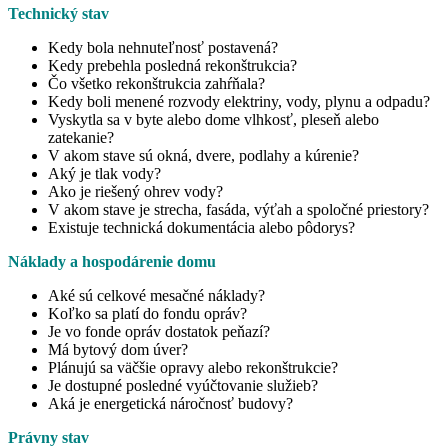
Technický stav
Kedy bola nehnuteľnosť postavená?
Kedy prebehla posledná rekonštrukcia?
Čo všetko rekonštrukcia zahŕňala?
Kedy boli menené rozvody elektriny, vody, plynu a odpadu?
Vyskytla sa v byte alebo dome vlhkosť, pleseň alebo
zatekanie?
V akom stave sú okná, dvere, podlahy a kúrenie?
Aký je tlak vody?
Ako je riešený ohrev vody?
V akom stave je strecha, fasáda, výťah a spoločné priestory?
Existuje technická dokumentácia alebo pôdorys?
Náklady a hospodárenie domu
Aké sú celkové mesačné náklady?
Koľko sa platí do fondu opráv?
Je vo fonde opráv dostatok peňazí?
Má bytový dom úver?
Plánujú sa väčšie opravy alebo rekonštrukcie?
Je dostupné posledné vyúčtovanie služieb?
Aká je energetická náročnosť budovy?
Právny stav