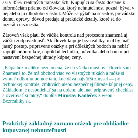
asi v 35% realitných transakciách. Kupujúci sa často dostane k
informáciám priamo od človeka, ktorý nehnuteľnosť pozná, býval v
nej alebo ju dlhodobo vlastnil. Môže sa pýtať na susedov, prevádzku
domu, opravy, dôvod predaja aj praktické detaily, ktoré sa do
inzerátu nezmestia.
Zároveň však platí, že väčšia kontrola nad procesom znamená aj
väčšiu zodpovednosť. Ak človek kupuje bez realitky, mal by mať
jasný postup, pripravené otázky a pri dôležitých bodoch sa nebáť
zapojiť odborníkov, napríklad technika, právnika alebo banku pri
nastavení bezpečnej úhrady kúpnej ceny.
„Kúpa bez realitky neznamená, že na všetko musí byť človek sám.
Znamená to, že má obchod viac vo vlastných rukách a môže si
vybrať odbornú pomoc tam, kde dáva najväčší zmysel — pri
technickej kontrole, zmluvách alebo bezpečnej úhrade kúpnej ceny.
Základom je nespoliehať sa na dojem, ale mať pripravený checklist
a overovať si fakty,“ dopĺňa
Miroslav Kadleček
z webu
Bezrealitky.sk.
Praktický základný zoznam otázok pre obhliadke
kupovanej nehnuteľnosti