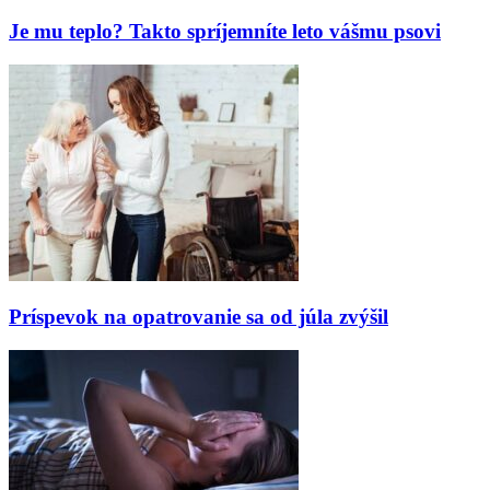
Je mu teplo? Takto spríjemníte leto vášmu psovi
Príspevok na opatrovanie sa od júla zvýšil