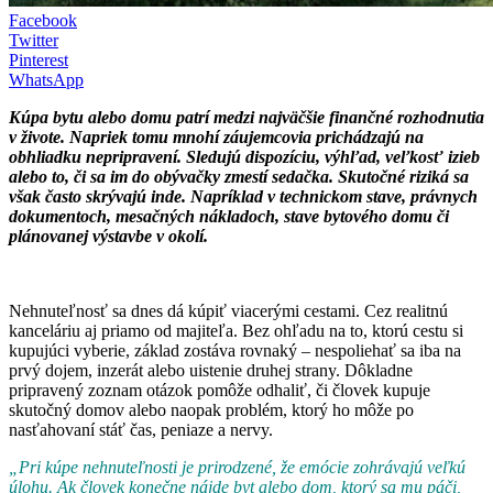
Facebook
Twitter
Pinterest
WhatsApp
Kúpa bytu alebo domu patrí medzi najväčšie finančné rozhodnutia
v živote. Napriek tomu mnohí záujemcovia prichádzajú na
obhliadku nepripravení. Sledujú dispozíciu, výhľad, veľkosť izieb
alebo to, či sa im do obývačky zmestí sedačka. Skutočné riziká sa
však často skrývajú inde. Napríklad v technickom stave, právnych
dokumentoch, mesačných nákladoch, stave bytového domu či
plánovanej výstavbe v okolí.
Nehnuteľnosť sa dnes dá kúpiť viacerými cestami. Cez realitnú
kanceláriu aj priamo od majiteľa. Bez ohľadu na to, ktorú cestu si
kupujúci vyberie, základ zostáva rovnaký – nespoliehať sa iba na
prvý dojem, inzerát alebo uistenie druhej strany. Dôkladne
pripravený zoznam otázok pomôže odhaliť, či človek kupuje
skutočný domov alebo naopak problém, ktorý ho môže po
nasťahovaní stáť čas, peniaze a nervy.
„Pri kúpe nehnuteľnosti je prirodzené, že emócie zohrávajú veľkú
úlohu. Ak človek konečne nájde byt alebo dom, ktorý sa mu páči,