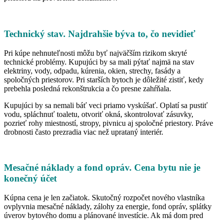
Technický stav. Najdrahšie býva to, čo nevidieť
Pri kúpe nehnuteľnosti môžu byť najväčším rizikom skryté
technické problémy. Kupujúci by sa mali pýtať najmä na stav
elektriny, vody, odpadu, kúrenia, okien, strechy, fasády a
spoločných priestorov. Pri starších bytoch je dôležité zistiť, kedy
prebehla posledná rekonštrukcia a čo presne zahŕňala.
Kupujúci by sa nemali báť veci priamo vyskúšať. Oplatí sa pustiť
vodu, spláchnuť toaletu, otvoriť okná, skontrolovať zásuvky,
pozrieť rohy miestností, stropy, pivnicu aj spoločné priestory. Práve
drobnosti často prezradia viac než uprataný interiér.
Mesačné náklady a fond opráv. Cena bytu nie je
konečný účet
Kúpna cena je len začiatok. Skutočný rozpočet nového vlastníka
ovplyvnia mesačné náklady, zálohy za energie, fond opráv, splátky
úverov bytového domu a plánované investície. Ak má dom pred