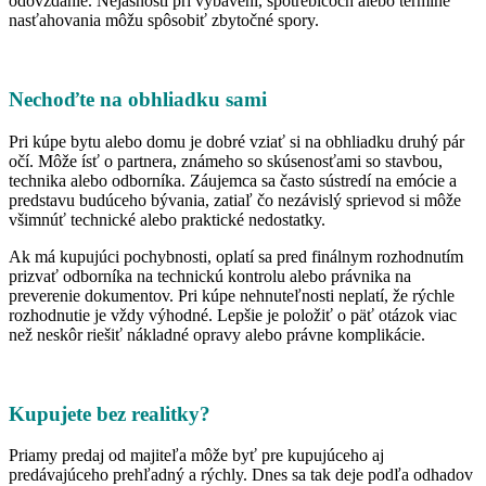
odovzdanie. Nejasnosti pri vybavení, spotrebičoch alebo termíne
nasťahovania môžu spôsobiť zbytočné spory.
Nechoďte na obhliadku sami
Pri kúpe bytu alebo domu je dobré vziať si na obhliadku druhý pár
očí. Môže ísť o partnera, známeho so skúsenosťami so stavbou,
technika alebo odborníka. Záujemca sa často sústredí na emócie a
predstavu budúceho bývania, zatiaľ čo nezávislý sprievod si môže
všimnúť technické alebo praktické nedostatky.
Ak má kupujúci pochybnosti, oplatí sa pred finálnym rozhodnutím
prizvať odborníka na technickú kontrolu alebo právnika na
preverenie dokumentov. Pri kúpe nehnuteľnosti neplatí, že rýchle
rozhodnutie je vždy výhodné. Lepšie je položiť o päť otázok viac
než neskôr riešiť nákladné opravy alebo právne komplikácie.
Kupujete bez realitky?
Priamy predaj od majiteľa môže byť pre kupujúceho aj
predávajúceho prehľadný a rýchly. Dnes sa tak deje podľa odhadov