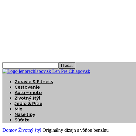
Len Pre Chlapov.sk
Zdravie & Fitness
Cestovanie
Auto – moto
Životný štýl
Jedlo & Pitie
Mix
Naše tipy
Súťaže
Domov
Životný štýl
Originálny dizajn s vôňou benzínu