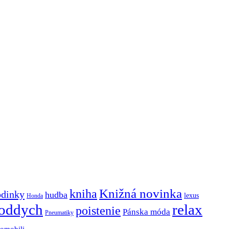
Knižná novinka
kniha
odinky
hudba
lexus
Honda
oddych
relax
poistenie
Pánska móda
Pneumatiky
tomobili