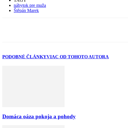
TAGY
nábytok pre muža
Štěpán Marek
PODOBNÉ ČLÁNKY
VIAC OD TOHOTO AUTORA
Domáca oáza pokoja a pohody