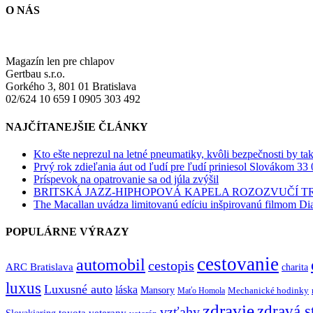
O NÁS
Magazín len pre chlapov
Gertbau s.r.o.
Gorkého 3, 801 01 Bratislava
02/624 10 659 I 0905 303 492
NAJČÍTANEJŠIE ČLÁNKY
Kto ešte neprezul na letné pneumatiky, kvôli bezpečnosti by ta
Prvý rok zdieľania áut od ľudí pre ľudí priniesol Slovákom 33 
Príspevok na opatrovanie sa od júla zvýšil
BRITSKÁ JAZZ-HIPHOPOVÁ KAPELA ROZOZVUČÍ 
The Macallan uvádza limitovanú edíciu inšpirovanú filmom Di
POPULÁRNE VÝRAZY
cestovanie
automobil
cestopis
ARC Bratislava
charita
luxus
Luxusné auto
láska
Mansory
Mechanické hodinky
Maťo Homola
zdravie
zdravá s
vzťahy
toyota
veterany