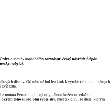
a? Práve o tom by mohol dlho rozprávať
český návrhár Štěpán
nérsky nábytok.
obilových diskov. Od toho už bol len krok k výrobe celkom unikátnych
 zvíťazila.
tôl z motora Ferrari doplnený originálnou koženou sedačkou
 okrem toho si rád plní svoje sny.
Niet tak divu, že diela, ktorým