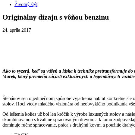
Životný štýl
Originálny dizajn s vôňou benzínu
24. apríla 2017
A
ko to vyzerá, keď sa vášeň a láska k technike pretransformuje d
Marek
, ktorý premieňa súčasti exkluzívnych a legendárnych vozidie
Štěpánov sen o jedinečnom spôsobe vyjadrenia nabral konkrétnejšie o
stolov. Hoci vtedy mladého vizionára od neobvyklého podnikania vše
Od leštenia kolies už bol len krôčik k výrobe luxusných stolov a nás
skombinovanou s kvalitne spracovaným drevom a k tomu zodpovedajú
dominuje ručné spracovanie, práca s drahými kovmi a použitie drahýc