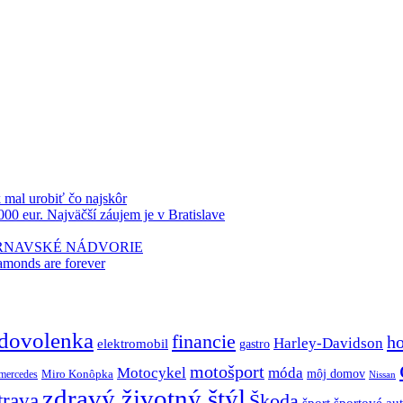
k mal urobiť čo najskôr
000 eur. Najväčší záujem je v Bratislave
TRNAVSKÉ NÁDVORIE
amonds are forever
dovolenka
financie
h
Harley-Davidson
elektromobil
gastro
motošport
móda
Motocykel
Miro Konôpka
môj domov
mercedes
Nissan
zdravý životný štýl
trava
Škoda
športové au
šport