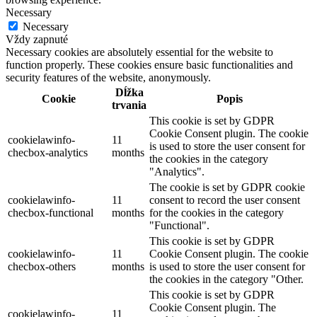
Necessary
Necessary
Vždy zapnuté
Necessary cookies are absolutely essential for the website to
function properly. These cookies ensure basic functionalities and
security features of the website, anonymously.
Dĺžka
Cookie
Popis
trvania
This cookie is set by GDPR
Cookie Consent plugin. The cookie
cookielawinfo-
11
is used to store the user consent for
checbox-analytics
months
the cookies in the category
"Analytics".
The cookie is set by GDPR cookie
cookielawinfo-
11
consent to record the user consent
checbox-functional
months
for the cookies in the category
"Functional".
This cookie is set by GDPR
cookielawinfo-
11
Cookie Consent plugin. The cookie
checbox-others
months
is used to store the user consent for
the cookies in the category "Other.
This cookie is set by GDPR
Cookie Consent plugin. The
cookielawinfo-
11