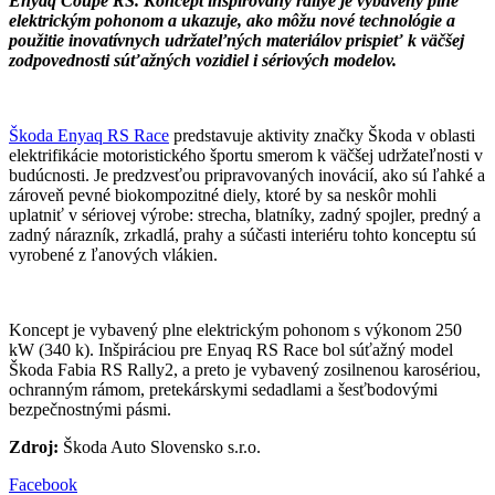
Enyaq Coupé RS. Koncept inšpirovaný rallye je vybavený plne
elektrickým pohonom a ukazuje, ako môžu nové technológie a
použitie inovatívnych udržateľných materiálov prispieť k väčšej
zodpovednosti súťažných vozidiel i sériových modelov.
Škoda Enyaq RS Race
predstavuje aktivity značky Škoda v oblasti
elektrifikácie motoristického športu smerom k väčšej udržateľnosti v
budúcnosti. Je predzvesťou pripravovaných inovácií, ako sú ľahké a
zároveň pevné biokompozitné diely, ktoré by sa neskôr mohli
uplatniť v sériovej výrobe: strecha, blatníky, zadný spojler, predný a
zadný nárazník, zrkadlá, prahy a súčasti interiéru tohto konceptu sú
vyrobené z ľanových vlákien.
Koncept je vybavený plne elektrickým pohonom s výkonom 250
kW (340 k). Inšpiráciou pre Enyaq RS Race bol súťažný model
Škoda Fabia RS Rally2, a preto je vybavený zosilnenou karosériou,
ochranným rámom, pretekárskymi sedadlami a šesťbodovými
bezpečnostnými pásmi.
Zdroj:
Škoda Auto Slovensko s.r.o.
Facebook