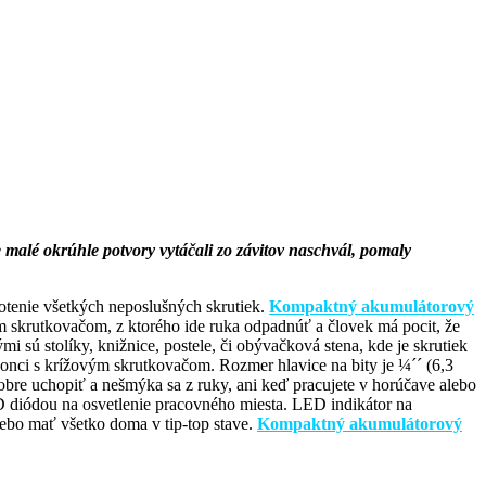
malé okrúhle potvory vytáčali zo závitov naschvál, pomaly
otenie všetkých neposlušných skrutiek.
Kompaktný akumulátorový
 skrutkovačom, z ktorého ide ruka odpadnúť a človek má pocit, že
sú stolíky, knižnice, postele, či obývačková stena, kde je skrutiek
nci s krížovým skrutkovačom. Rozmer hlavice na bity je ¼´´ (6,3
bre uchopiť a nešmýka sa z ruky, ani keď pracujete v horúčave alebo
LED diódou na osvetlenie pracovného miesta. LED indikátor na
lebo mať všetko doma v tip-top stave.
Kompaktný akumulátorový