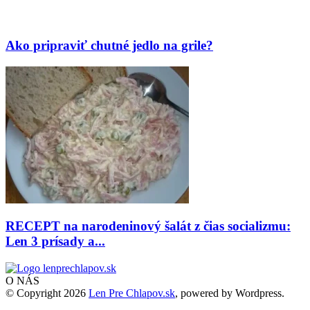
Ako pripraviť chutné jedlo na grile?
RECEPT na narodeninový šalát z čias socializmu:
Len 3 prísady a...
O NÁS
© Copyright 2026
Len Pre Chlapov.sk
, powered by Wordpress.