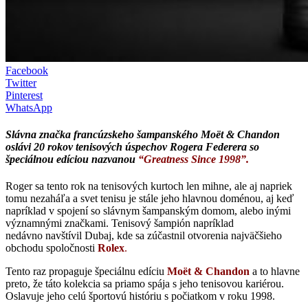
Facebook
Twitter
Pinterest
WhatsApp
Slávna značka francúzskeho šampanského Moët & Chandon
oslávi 20 rokov tenisových úspechov Rogera Federera so
špeciálnou edíciou nazvanou
“Greatness Since 1998”.
Roger sa tento rok na tenisových kurtoch len mihne, ale aj napriek
tomu nezaháľa a svet tenisu je stále jeho hlavnou doménou, aj keď
napríklad v spojení so slávnym šampanským domom, alebo inými
významnými značkami. Tenisový šampión napríklad
nedávno navštívil Dubaj, kde sa zúčastnil otvorenia najväčšieho
obchodu spoločnosti
Rolex
.
Tento raz propaguje špeciálnu edíciu
Moët & Chandon
a to hlavne
preto, že táto kolekcia sa priamo spája s jeho tenisovou kariérou.
Oslavuje jeho celú športovú históriu s počiatkom v roku 1998.