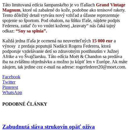
Táto limitovaná edícia šampanského je vo fľašiach
Grand Vintage
Magnum
, ktoré sú zabalené do kože, podobne ako tenisové rakety.
Tento dôležitý detail vytvára nový vzhľad a úžasne reprezentuje
spojenie so športom. Pod obalom, na štítku fľaše, nájdete podpis
Federera, zatiaľ čo vo vnútri koženej „kravaty“ nás čaká tajný
odkaz:
“Sny sa splnia”.
Každá jedna fľaša je ocenená na neuveriteľných
15 000 eur
a
výnosy z predaja poputujú Nadácii Rogera Federera, ktorá
podporuje vzdelávanie detí so zdravotným postihnutím v Južnej
Afrike a vo Švajčiarsku. Táto edícia Moët & Chandon sa predáva
iba na zvláštnu objednávku a možno ju kúpiť len v Európe. Ak máte
záujem, tak jedine cez e-mail na adrese: rogerfederer20@moet.com.
Facebook
Twitter
Pinterest
WhatsApp
PODOBNÉ ČLÁNKY
Zabudnutá sláva strukovín opäť ožíva