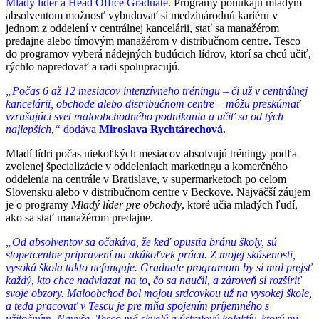
Mladý líder a Head Office Graduate.
Programy ponúkajú mladým
absolventom možnosť vybudovať si medzinárodnú kariéru v
jednom z oddelení v centrálnej kancelárii, stať sa manažérom
predajne alebo tímovým manažérom v distribučnom centre. Tesco
do programov vyberá nádejných budúcich lídrov, ktorí sa chcú učiť,
rýchlo napredovať a radi spolupracujú.
„Počas 6 až 12 mesiacov intenzívneho tréningu – či už v centrálnej
kancelárii, obchode alebo distribučnom centre – môžu preskúmať
vzrušujúci svet maloobchodného podnikania a učiť sa od tých
najlepších,“
dodáva
Miroslava Rychtárechová.
Mladí lídri počas niekoľkých mesiacov absolvujú tréningy podľa
zvolenej špecializácie v oddeleniach marketingu a komerčného
oddelenia na centrále v Bratislave, v supermarketoch po celom
Slovensku alebo v distribučnom centre v Beckove. Najväčší záujem
je o programy
Mladý líder pre obchody
, ktoré učia mladých ľudí,
ako sa stať manažérom predajne.
„Od absolventov sa očakáva, že keď opustia bránu školy, sú
stopercentne pripravení na akúkoľvek prácu. Z
mojej skúsenosti,
vysoká škola takto nefunguje. Graduate programom by si mal prejsť
každý, kto chce nadviazať na to, čo sa naučil, a zároveň si rozšíriť
svoje obzory. Maloobchod bol mojou srdcovkou už na vysokej škole,
a teda pracovať v Tescu je pre mňa spojením príjemného s
užitočným. Navyše, Tesco má skvelý a ústretový kolektív, ktorý mi