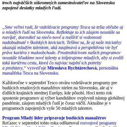
troch najväčších súkromných zamestnávateľov na Slovensku
zapojené desiatky mladých ľudí.
„Sme veľmi radi, že vzdelávacie programy Tesca sa tešia obľube aj
u mladých ľudí na Slovensku. Reflektuje to ich záujem neustále sa
rozvíjať, dozvedieť sa niečo nové a
rozšíriť si vedomosti
nadobudnuté v
školských laviciach. Tešíme sa, že aj naše iniciatívy
ukazujú mladým talentom, aká zaujímavá a
perspektívna vie byť
práve kariéra v
maloobchode. Prostredníctvom našich programov
neustále hľadáme nové talenty a
inšpirujeme mladých, aby si zvolili
takú kariérnu cestu, ktorá čo najviac naplní ich potreby
a
predstavy,“
vysvetľuje
Miroslava
Rychtárechová,
personálna
manažérka Tesca na Slovensku.
Každoročne v septembri Tesco otvára vzdelávacie programy pre
budúcich retailových manažérov nielen na Slovensku, ale aj v
ďalších krajinách strednej Európy, kde pôsobí. Hoci tento rok
spustenie programov aj výber kandidátov ovplyvnil nástup globálnej
pandémie, záujem mladých ľudí je čoraz väčší. Aktuálne je v
programoch zapojených vyše 50 mladých talentov.
Program Mladý líder pripravuje budúcich manažérov
Reťazec v septembri tohto roka odštartoval
rozvojové programy