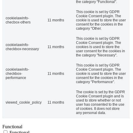
the category "Functional".
This cookie is set by GDPR
Cookie Consent plugin. The
cookielawinfo-
11 months
cookie is used to store the user
checbox-others
consent for the cookies in the
category "Other.
This cookie is set by GDPR
Cookie Consent plugin. The
cookielawinfo-
11 months
cookies is used to store the
checkbox-necessary
user consent for the cookies in
the category "Necessary".
This cookie is set by GDPR
cookielawinfo-
Cookie Consent plugin. The
checkbox-
11 months
cookie is used to store the user
performance
consent for the cookies in the
category "Performance".
The cookie is set by the GDPR
Cookie Consent plugin and is
used to store whether or not
viewed_cookie_policy
11 months
user has consented to the use
of cookies. It does not store
any personal data.
Functional
Functional