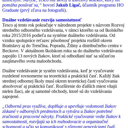
pomáha posúvať sa,“
hovorí
Jakub Ligač,
účastník programu HO
Graduate (prvý zľava na fotografii).
Duálne vzdelávanie rozvíja samostatnosť
Tesco aj tento rok pokračuje v národnom projekte s názvom Rozvoj
stredného odborného vzdelávania, v rámci ktorého sa od školského
roka 2015/2016 podieľa na systéme duálneho vzdelávania. Od
vzniku spolupráce reťazec pôsobnosť projektu rozšíril okrem
Bratislavy aj do Trenčína, Popradu, Žiliny a distribučného centra v
Beckove. V aktuálnom školskom roku sa do duálneho vzdelávania
zapojilo 13 nových žiakov, ktorí sú odhodlaní stať sa súčasťou
zaujímavého sveta maloobchodu.
Duálne vzdelávanie je systém vzdelávania, keď je vyučovanie
rozdelené rovnomerne na teoretickú a praktickú časť. Každý žiak
strednej odbornej školy musí okrem teoretickej časti vyučovania
absolvovať aj praktickú časť. Rozšírenie do ďalších miest vítajú
nielen žiaci, ale aj samotné obchody, ktoré sú do vzdelávania
zapojené.
„Odborná prax využíva, doplňuje a upevňuje vedomosti žiakov
získané v odborných predmetoch a vytvára u žiakov potrebné
zručnosti a pracovné návyky.
Praktické vyučovanie vedie žiakov k
samostatnosti, rozvíjajú sa ich rozhodovacie a organizačné
schopnosti a učia sa komunikovať s rôznymi generáciami ľudí.