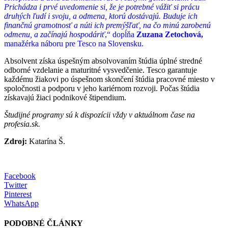
Prichádza i prvé uvedomenie si, že je potrebné vážiť si prácu
druhých ľudí i svoju, a odmena, ktorú dostávajú. Buduje ich
finančnú gramotnosť a núti ich premýšľať, na čo minú zarobenú
odmenu, a začínajú hospodáriť
,“ dopĺňa
Zuzana Zetochová,
manažérka náboru pre Tesco na Slovensku.
Absolvent získa úspešným absolvovaním štúdia úplné stredné
odborné vzdelanie a maturitné vysvedčenie. Tesco garantuje
každému žiakovi po úspešnom skončení štúdia pracovné miesto v
spoločnosti a podporu v jeho kariérnom rozvoji. Počas štúdia
získavajú žiaci podnikové štipendium.
Študijné programy sú k dispozícii vždy v aktuálnom čase na
profesia.sk.
Zdroj:
Katarína Š.
Facebook
Twitter
Pinterest
WhatsApp
PODOBNÉ ČLÁNKY