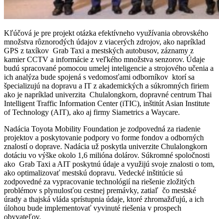
Kľúčová je pre projekt otázka efektívneho využívania obrovského
množstva rôznorodých údajov z viacerých zdrojov, ako napríklad
GPS z taxíkov Grab Taxi a mestských autobusov, záznamy z
kamier CCTV a informácie z veľkého množstva senzorov. Údaje
budú spracované pomocou umelej inteligencie a strojového učenia a
ich analýza bude spojená s vedomosťami odborníkov ktorí sa
špecializujú na dopravu a IT z akademických a súkromných firiem
ako je napríklad univerzita Chulalongkorn, dopravné centrum Thai
Intelligent Traffic Information Center (iTIC), inštitút Asian Institute
of Technology (AIT), ako aj firmy Siametrics a Waycare.
Nadácia Toyota Mobility Foundation je zodpovedná za riadenie
projektov a poskytovanie podpory vo forme fondov a odborných
znalostí o doprave. Nadácia už poskytla univerzite Chulalongkorn
dotáciu vo výške okolo 1,6 milióna dolárov. Súkromné spoločnosti
ako Grab Taxi a AIT poskytnú údaje a využijú svoje znalosti o tom,
ako optimalizovať mestskú dopravu. Vedecké inštitúcie sú
zodpovedné za vypracovanie technológií na riešenie zložitých
problémov s plynulosťou cestnej premávky, zatiaľ čo mestské
úrady a thajská vláda sprístupnia údaje, ktoré zhromažďujú, a ich
úlohou bude implementovať vyvinuté riešenia v prospech
obyvateľov.