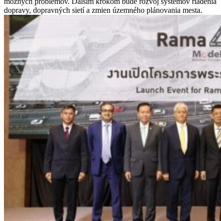
možných problémov. Ďalším krokom bude rozvoj systémov riadenia
dopravy, dopravných sietí a zmien územného plánovania mesta.