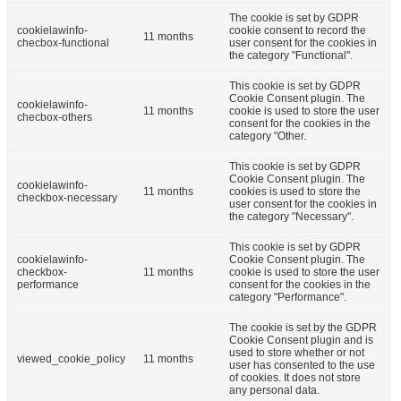
The cookie is set by GDPR
cookielawinfo-
cookie consent to record the
11 months
checbox-functional
user consent for the cookies in
the category "Functional".
This cookie is set by GDPR
Cookie Consent plugin. The
cookielawinfo-
11 months
cookie is used to store the user
checbox-others
consent for the cookies in the
category "Other.
This cookie is set by GDPR
Cookie Consent plugin. The
cookielawinfo-
11 months
cookies is used to store the
checkbox-necessary
user consent for the cookies in
the category "Necessary".
This cookie is set by GDPR
cookielawinfo-
Cookie Consent plugin. The
checkbox-
11 months
cookie is used to store the user
performance
consent for the cookies in the
category "Performance".
The cookie is set by the GDPR
Cookie Consent plugin and is
used to store whether or not
viewed_cookie_policy
11 months
user has consented to the use
of cookies. It does not store
any personal data.