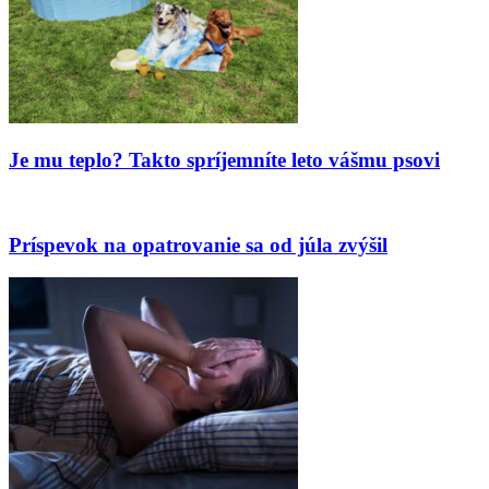
Je mu teplo? Takto spríjemníte leto vášmu psovi
Príspevok na opatrovanie sa od júla zvýšil