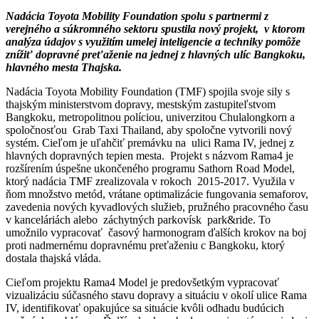
Nadácia Toyota Mobility Foundation spolu s partnermi z
verejného a súkromného sektoru spustila nový projekt, v ktorom
analýza údajov s využitím umelej inteligencie a techniky pomôže
znížiť dopravné preťaženie na jednej z hlavných ulíc Bangkoku,
hlavného mesta Thajska.
Nadácia Toyota Mobility Foundation (TMF) spojila svoje sily s
thajským ministerstvom dopravy, mestským zastupiteľstvom
Bangkoku, metropolitnou políciou, univerzitou Chulalongkorn a
spoločnosťou Grab Taxi Thailand, aby spoločne vytvorili nový
systém. Cieľom je uľahčiť premávku na ulici Rama IV, jednej z
hlavných dopravných tepien mesta. Projekt s názvom Rama4 je
rozšírením úspešne ukončeného programu Sathorn Road Model,
ktorý nadácia TMF zrealizovala v rokoch 2015-2017. Využila v
ňom množstvo metód, vrátane optimalizácie fungovania semaforov,
zavedenia nových kyvadlových služieb, pružného pracovného času
v kanceláriách alebo záchytných parkovísk park&ride. To
umožnilo vypracovať časový harmonogram ďalších krokov na boj
proti nadmernému dopravnému preťaženiu c Bangkoku, ktorý
dostala thajská vláda.
Cieľom projektu Rama4 Model je predovšetkým vypracovať
vizualizáciu súčasného stavu dopravy a situáciu v okolí ulice Rama
IV, identifikovať opakujúce sa situácie kvôli odhadu budúcich