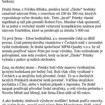
Sarkozy.
Druhá firma, z Frýdku-Místku, predáva lacné „čínske“ hodinky
označené názvom Prim, s cenovkou od 100 do 300 eur, ktorých
vyprodukuje ročne desiatky tisíc. Tieto „lacné“ Primky vlastní
napríklad aj náš pán premiér Robert Fico. Musíme však spomenúť,
že sa jedná o vrcholný model vybavený komplikáciou známou pod
názvom Tourbillon, ktoré sa predávajú za zhruba 5 000 eur.
Tá prvá firma – Elton hodinářská, a.s. momentále ťahá za dlhší
povraz. Úrad priemyslového vlastníctva v Čechách totiž v novembri
vydal rozhodnutie, že druhá spoločnosť MPM-Quality v.o.s. by už
nemala používať názov Prim pre svoje výrobky. Toto rozhodnutie je
právoplatné, sme teda zvedaví, kedy sa lacné „čínske“ Primky
vytratia z pultov aj našich obchodov.
Zasa, na druhej strane – Primky boli vždy masovo vyrábanými,
lacnými hodinkami pre bežný ľud. Boli však vždy vyrábané v
Čechách a aj strojčeky boli pôvodné, české. To sa o dnešných
lacných Primkách skutočne nedá povedať. Väčšina strojčekov
pochádza z Číny, alebo v lepšom prípade z Japonska. Tie drahé
naopak používajú pôvodné české strojčeky, a celá výroba prebieha v
Novém Městě nad Metují, kde firma Elton sídli už 60 rokov.
A ako hodinky obidvoch výrobcov rozlíšite? Jednak podľa cenovky,
ale aj tým že tie „pravé“ nesú názov Prim Manufacture 1949, zatiaľ