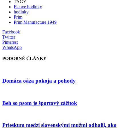
TAGY
Ficove hodinky
hodinky
Prim
Prim Manufacture 1949
Facebook
Twitter
Pinterest
WhatsApp
PODOBNÉ ČLÁNKY
Domáca oáza pokoja a pohody
Beh so psom je športový zážitok
Prieskum medzi slovenskými mužmi odhalil, ako