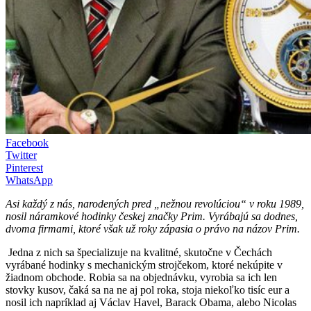
Facebook
Twitter
Pinterest
WhatsApp
Asi každý z nás, narodených pred „nežnou revolúciou“ v roku 1989,
nosil náramkové hodinky českej značky Prim. Vyrábajú sa dodnes,
dvoma firmami, ktoré však už roky zápasia o právo na názov Prim.
Jedna z nich sa špecializuje na kvalitné, skutočne v Čechách
vyrábané hodinky s mechanickým strojčekom, ktoré nekúpite v
žiadnom obchode. Robia sa na objednávku, vyrobia sa ich len
stovky kusov, čaká sa na ne aj pol roka, stoja niekoľko tisíc eur a
nosil ich napríklad aj Václav Havel, Barack Obama, alebo Nicolas