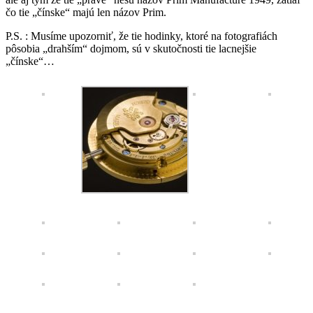
čo tie „čínske“ majú len názov Prim.
P.S. : Musíme upozorniť, že tie hodinky, ktoré na fotografiách
pôsobia „drahším“ dojmom, sú v skutočnosti tie lacnejšie
„čínske“…