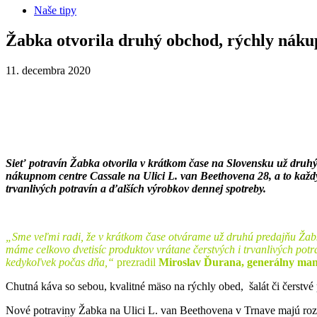
Naše tipy
Žabka otvorila druhý obchod, rýchly náku
11. decembra 2020
Sieť potravín Žabka otvorila v krátkom čase na Slovensku už druh
nákupnom centre Cassale na Ulici L. van Beethovena 28, a to každý 
trvanlivých potravín a ďalších výrobkov dennej spotreby.
„Sme veľmi radi, že v krátkom čase otvárame už druhú predajňu Žab
máme celkovo dvetisíc produktov vrátane čerstvých i trvanlivých potra
kedykoľvek počas dňa,“
prezradil
Miroslav Ďurana, generálny man
Chutná káva so sebou, kvalitné mäso na rýchly obed, šalát či čerstvé
Nové potraviny Žabka na Ulici L. van Beethovena v Trnave majú ro