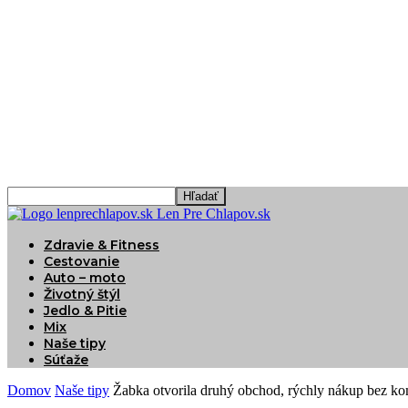
Len Pre Chlapov.sk
Zdravie & Fitness
Cestovanie
Auto – moto
Životný štýl
Jedlo & Pitie
Mix
Naše tipy
Súťaže
Domov
Naše tipy
Žabka otvorila druhý obchod, rýchly nákup bez kom