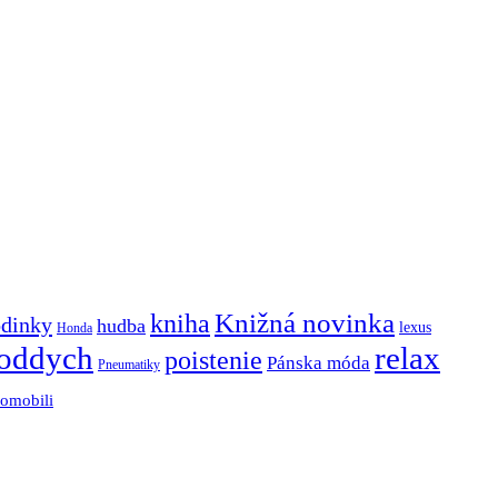
Knižná novinka
kniha
dinky
hudba
lexus
Honda
oddych
relax
poistenie
Pánska móda
Pneumatiky
tomobili