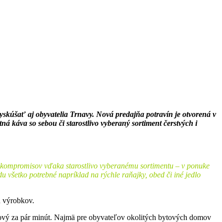
kúšať aj obyvatelia Trnavy. Nová predajňa potravín je otvorená v
 káva so sebou či starostlivo vyberaný sortiment čerstvých i
 kompromisov vďaka starostlivo vyberanému sortimentu – v ponuke
u všetko potrebné napríklad na rýchle raňajky, obed či iné jedlo
h výrobkov.
ový za pár minút. Najmä pre obyvateľov okolitých bytových domov