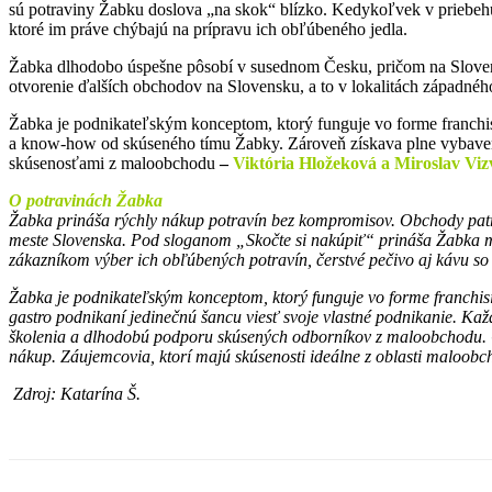
sú potraviny Žabku doslova „na skok“ blízko. Kedykoľvek v priebehu
ktoré im práve chýbajú na prípravu ich obľúbeného jedla.
Žabka dlhodobo úspešne pôsobí v susednom Česku, pričom na Slovens
otvorenie ďalších obchodov na Slovensku, a to v lokalitách západného
Žabka je podnikateľským konceptom, ktorý funguje vo forme franchis
a know-how od skúseného tímu Žabky. Zároveň získava plne vybaven
skúsenosťami z maloobchodu
–
Viktória Hložeková a Miroslav Viz
O potravinách Žabka
Žabka prináša rýchly nákup potravín bez kompromisov. Obchody patr
meste Slovenska. Pod sloganom „Skočte si nakúpiť“ prináša Žabka me
zákazníkom výber ich obľúbených potravín, čerstvé pečivo aj kávu so
Žabka je podnikateľským konceptom, ktorý funguje vo forme franchi
gastro podnikaní jedinečnú šancu viesť svoje vlastné podnikanie. K
školenia a dlhodobú podporu skúsených odborníkov z maloobchodu. Ci
nákup. Záujemcovia, ktorí majú skúsenosti ideálne z oblasti maloobc
Zdroj: Katarína Š.