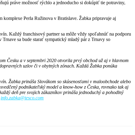
ujú práve možnosť rýchlo a jednoducho si dokúpiť tie potraviny,
 komplexe Perla Ružinova v Bratislave. Žabka pripravuje aj
ravín. Každý franchisový partner sa môže vždy spoľahnúť na podporu
Trnave sa bude starať sympatický mladý pár z Trnavy so
om Česku a v septembri 2020 otvorila prvý obchod už aj v hlavnom
h dopravných uzlov či v obytných zónach. Každá Žabka ponúka
travín. Žabka prináša Slovákom so skúsenosťami v maloobchode alebo
 osvedčený podnikateľský model a know-how z Česka, rovnako tak aj
každý deň pre svojich zákazníkov prináša jednoduchý a pohodlný
:
info.zabka@tesco.com