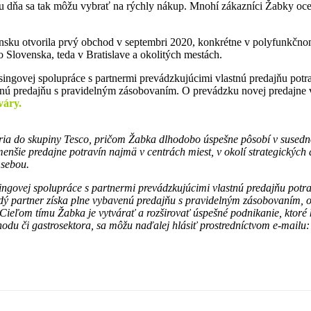
 dňa sa tak môžu vybrať na rýchly nákup. Mnohí zákazníci Žabky oceň
ku otvorila prvý obchod v septembri 2020, konkrétne v polyfunkčnom
 Slovenska, teda v Bratislave a okolitých mestách.
ingovej spolupráce s partnermi prevádzkujúcimi vlastnú predajňu pot
ú predajňu s pravidelným zásobovaním. O prevádzku novej predajne v 
váry.
ia do skupiny Tesco, pričom Žabka dlhodobo úspešne pôsobí v susedn
nšie predajne potravín najmä v centrách miest, v okolí strategickýc
 sebou.
singovej spolupráce s partnermi prevádzkujúcimi vlastnú predajňu po
aždý partner získa plne vybavenú predajňu s pravidelným zásobovaním,
eľom tímu Žabka je vytvárať a rozširovať úspešné podnikanie, ktoré 
hodu či gastrosektora, sa môžu naďalej hlásiť prostredníctvom
e-mailu