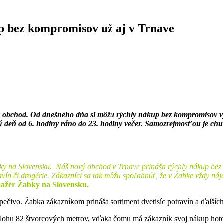
p bez kompromisov už aj v Trnave
ý obchod. Od dnešného dňa si môžu rýchly nákup bez kompromisov vys
deň od 6. hodiny ráno do 23. hodiny večer. Samozrejmosťou je chutná
ky na Slovensku. Náš nový obchod v Trnave prináša rýchly nákup bez
vín či drogérie. Zákazníci sa tak môžu spoľahnúť, že v Žabke vždy nájd
ažér Žabky na Slovensku.
 pečivo. Žabka zákazníkom prináša sortiment dvetisíc potravín a ďalšíc
zlohu 82 štvorcových metrov, vďaka čomu má zákazník svoj nákup hot