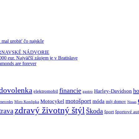
k mal urobiť čo najskôr
TRNAVSKÉ NÁDVORIE
000 eur. Najväčší záujem je v Bratislave
amonds are forever
dovolenka
financie
ho
Harley-Davidson
elektromobil
gastro
motošport
móda
Motocykel
Miro Konôpka
môj domov
mercedes
Nissan
zdravý životný štýl
trava
Škoda
športové au
šport