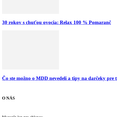
30 rokov s chuťou ovocia: Relax 100 % Pomaranč
Čo ste možno o MDD nevedeli a tipy na darčeky pre 
O NÁS