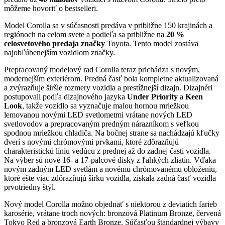
môžeme hovoriť o bestselleri.
Model Corolla sa v súčasnosti predáva v približne 150 krajinách a
regiónoch na celom svete a podieľa sa približne na
20 %
celosvetového predaja značky
Toyota. Tento model zostáva
najobľúbenejším vozidlom značky.
Prepracovaný modelový rad Corolla teraz prichádza s novým,
modernejším exteriérom. Predná časť bola kompletne aktualizovaná
a zvýrazňuje širšie rozmery vozidla a prestížnejší dizajn. Dizajnéri
postupovali podľa dizajnového jazyka
Under Priority
a
Keen
Look
, takže vozidlo sa vyznačuje malou hornou mriežkou
lemovanou novými LED svetlometmi vrátane nových LED
svetlovodov a prepracovaným predným nárazníkom s veľkou
spodnou mriežkou chladiča. Na bočnej strane sa nachádzajú kľučky
dverí s novými chrómovými prvkami, ktoré zdôrazňujú
charakteristickú líniu vedúcu z prednej až do zadnej časti vozidla.
Na výber sú nové 16- a 17-palcové disky z ľahkých zliatin. Vďaka
novým zadným LED svetlám a novému chrómovanému obloženiu,
ktoré ešte viac zdôrazňujú šírku vozidla, získala zadná časť vozidla
prvotriedny štýl.
Nový model Corolla možno objednať s niektorou z deviatich farieb
karosérie, vrátane troch nových: bronzová Platinum Bronze, červená
Tokyo Red a bronzová Earth Bronze. Súčasťou štandardnej výbavy