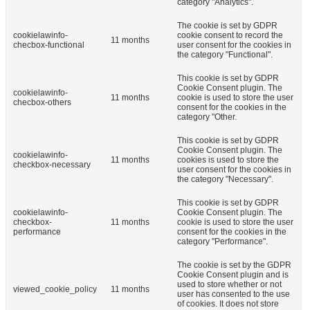
category "Analytics".
The cookie is set by GDPR
cookielawinfo-
cookie consent to record the
11 months
checbox-functional
user consent for the cookies in
the category "Functional".
This cookie is set by GDPR
Cookie Consent plugin. The
cookielawinfo-
11 months
cookie is used to store the user
checbox-others
consent for the cookies in the
category "Other.
This cookie is set by GDPR
Cookie Consent plugin. The
cookielawinfo-
11 months
cookies is used to store the
checkbox-necessary
user consent for the cookies in
the category "Necessary".
This cookie is set by GDPR
cookielawinfo-
Cookie Consent plugin. The
checkbox-
11 months
cookie is used to store the user
performance
consent for the cookies in the
category "Performance".
The cookie is set by the GDPR
Cookie Consent plugin and is
used to store whether or not
viewed_cookie_policy
11 months
user has consented to the use
of cookies. It does not store