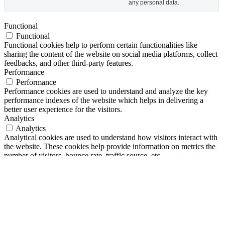
any personal data.
Functional
Functional
Functional cookies help to perform certain functionalities like
sharing the content of the website on social media platforms, collect
feedbacks, and other third-party features.
Performance
Performance
Performance cookies are used to understand and analyze the key
performance indexes of the website which helps in delivering a
better user experience for the visitors.
Analytics
Analytics
Analytical cookies are used to understand how visitors interact with
the website. These cookies help provide information on metrics the
number of visitors, bounce rate, traffic source, etc.
Advertisement
Advertisement
Advertisement cookies are used to provide visitors with relevant ads
and marketing campaigns. These cookies track visitors across
websites and collect information to provide customized ads.
Others
Others