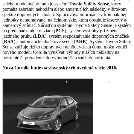
celého modelového radu je systém
Toyota Safety Sense
, ktorý
pomáha zabrániť nehodám alebo zmierniť ich následky v širokom
spektre dopravných situácií. Spracováva informácie z kompaktnej
jednotky namontovanej na čelnom skle, ktorá obsahuje laserový aj
kamerový snímač. Súčasťou systému Toyota Safety Sense je systém
na predchádzanie kolíziám (
PCS
), systém výstrahy pri zmene
jazdného pruhu (
LDA
), systém rozpoznávania dopravných značiek
(
RSA
) a automatické diaľkové svetlá (
AHB
). Systém Toyota Safety
Sense znižuje riziko dopravných nehôd, vďaka čomu môžu vodiči
nového modelu Corolla využívať výhody nižších nákladov na
poistenie či preradenie do výhodnejších sadzieb poistenia.
Nová Corolla bude na slovenský trh uvedená v lete 2016.