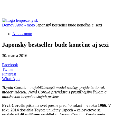
Domov
Auto - moto
Japonský bestseller bude konečne aj sexi
Auto - moto
Japonský bestseller bude konečne aj sexi
30. marca 2016
Facebook
Twitter
Pinterest
WhatsApp
Toyota Corolla – najobľúbenejší model značky, prejde tento rok
modernizáciou. Nová Corolla prichádza s prestížnejším štýlom a
množstvom bezpečnostných prvkov.
Prvá Corolla
prišla na svet presne pred 40 rokmi – v roku
1966
. V
roku
2014
dosiahla Toyota unikátny úspech – celosvetovo sa
predalo už
40 miliónov
vozidiel s názvom Corolla. Smelo preto