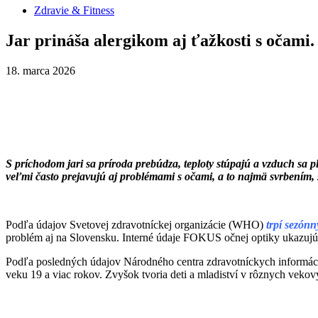
Zdravie & Fitness
Jar prináša alergikom aj ťažkosti s očami
18. marca 2026
S príchodom jari sa príroda prebúdza, teploty stúpajú a vzduch sa 
veľmi často prejavujú aj problémami s očami, a to najmä svrbením, 
Podľa údajov Svetovej zdravotníckej organizácie (WHO)
trpí sezónn
problém aj na Slovensku. Interné údaje FOKUS očnej optiky ukazujú, že
Podľa posledných údajov Národného centra zdravotníckych informácií (N
veku 19 a viac rokov. Zvyšok tvoria deti a mladiství v rôznych vekový