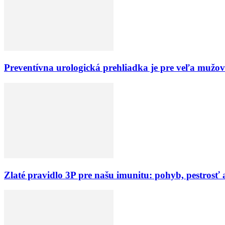
Preventívna urologická prehliadka je pre veľa mužov
Zlaté pravidlo 3P pre našu imunitu: pohyb, pestrosť a