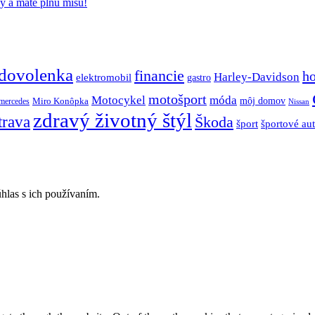
y a máte plnú misu!
dovolenka
financie
h
Harley-Davidson
elektromobil
gastro
motošport
móda
Motocykel
Miro Konôpka
môj domov
mercedes
Nissan
zdravý životný štýl
trava
Škoda
športové au
šport
hlas s ich používaním.