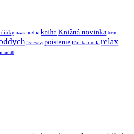
Knižná novinka
kniha
odinky
hudba
lexus
Honda
oddych
relax
poistenie
Pánska móda
Pneumatiky
tomobili