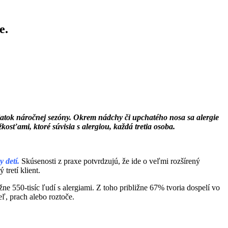
e.
čiatok náročnej sezóny. Okrem nádchy či upchatého nosa sa alergie
sťami, ktoré súvisia s alergiou, každá tretia osoba.
y detí.
Skúsenosti z praxe potvrdzujú, že ide o veľmi rozšírený
tretí klient.
e 550-tisíc ľudí s alergiami. Z toho približne 67% tvoria dospelí vo
eľ, prach alebo roztoče.