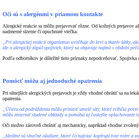
Oči sú s alergénmi v priamom kontakte
Alergické reakcie sa môžu prejavovať rôzne. Od kožných prejavov až po
nadmerné slzenie či opuchnuté viečka.
„Pri alergickej reakcii organizmus uvoľňuje do krvi a tkanív látky, ak
ide o alergický zápal spojiviek, ktorý sa objavuje najmä v období peľ
Podľa odborníkov je dôležité tieto príznaky nepodceňovať. Spojivka 
Pomôcť môžu aj jednoduché opatrenia
Pri silnejších alergických prejavoch je vždy vhodné obrátiť sa na l
opatrenia.
„Úľavu od podráždenia môžu priniesť umelé slzy, ktoré zvlhčia povrc
môžu zmierniť studené obklady a pomáha aj častejšie oplachovanie tvá
Oči možno zároveň chrániť aj mechanicky, napríklad vhodne zvoleným
„Ideálne sú slnečné okuliare, ktoré čo najviac kopírujú tvar tváre a