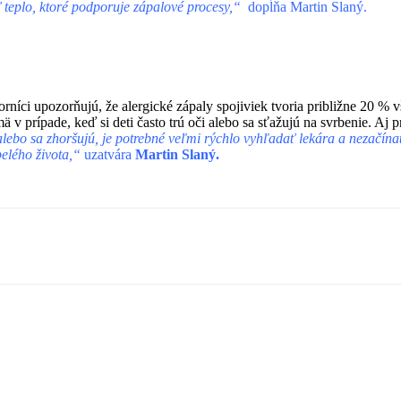
teplo, ktoré podporuje zápalové procesy,“
dopĺňa Martin Slaný.
íci upozorňujú, že alergické zápaly spojiviek tvoria približne 20 % v
ä v prípade, keď si deti často trú oči alebo sa sťažujú na svrbenie. A
ebo sa zhoršujú, je potrebné veľmi rýchlo vyhľadať lekára a nezačínať 
pelého života,“
uzatvára
Martin Slaný.