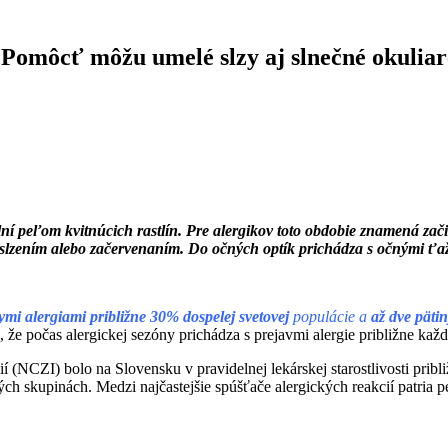
. Pomôcť môžu umelé slzy aj slnečné okuliar
plní peľom kvitnúcich rastlín. Pre alergikov toto obdobie znamená za
slzením alebo začervenaním. Do očných optík prichádza s očnými ťažko
ymi alergiami približne 30% dospelej svetovej
populácie a
až dve pätin
 počas alergickej sezóny prichádza s prejavmi alergie približne každý 
CZI) bolo na Slovensku v pravidelnej lekárskej starostlivosti približn
ch skupinách. Medzi najčastejšie spúšťače alergických reakcií patria p