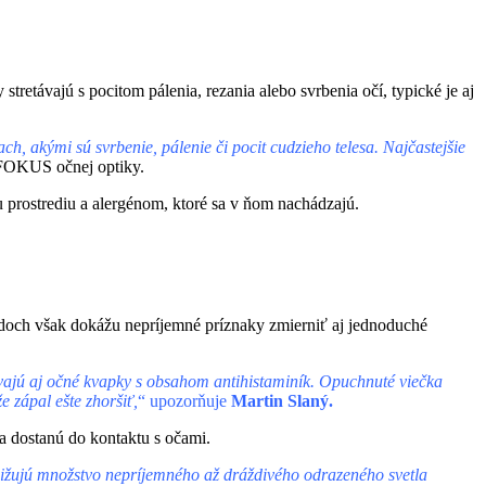
retávajú s pocitom pálenia, rezania alebo svrbenia očí, typické je aj
ch, akými sú svrbenie, pálenie či pocit cudzieho telesa. Najčastejšie
 FOKUS očnej optiky.
 prostrediu a alergénom, ktoré sa v ňom nachádzajú.
padoch však dokážu nepríjemné príznaky zmierniť aj jednoduché
ívajú aj očné kvapky s obsahom antihistaminík. Opuchnuté viečka
 zápal ešte zhoršiť,
“ upozorňuje
Martin Slaný.
a dostanú do kontaktu s očami.
 znižujú množstvo nepríjemného až dráždivého odrazeného svetla