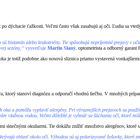
 dýchacie ťažkosti. Veľmi často však zasahujú aj oči. Ľudia sa vtedy st
o sú histamín alebo leukotriény. Tie spôsobujú nepríjemné prejavy v očia
ovej sezóny,“
vysvetľuje
Martin Slaný
,
optometrista a odborný garant
oka je totiž podobne ako nosová sliznica priamo vystavená vonkajšiemu
ekára, ktorý stanoví diagnózu a odporučí vhodnú liečbu. V mnohých prí
h oka a pomôžu vyplaviť alergény. Pri výraznejších prejavoch sa použ
re vlažnou vodou. Veľmi dôležité je vyhnúť sa šúchaniu očí, ktoré môže
i slnečnými okuliarmi. Tie dokážu znížiť množstvo alergénov, ktoré s
 zakrývajú oblasť okolo očí. Výhodou sú aj polarizované šošovky, ktoré