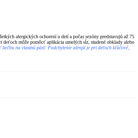
šetkých alergických ochorení u detí a počas sezóny predstavujú až 75
j pri deťoch môže pomôcť aplikácia umelých sĺz, studené obklady alebo
liečbu na vlastnú päsť. Podchytenie alergií je pri deťoch kľúčové,