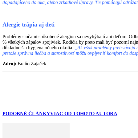
dopadajúceho do oka, alebo zrkadlové úpravy. Tie pomáhajú odrážať 
Alergie trápia aj deti
Problémy s očami spôsobené alergiou sa nevyhýbajú ani deťom. Odborn
% všetkých zápalov spojiviek. Rodičia by preto mali byť pozorní najm
dôkladnejšia hygiena očného okolia.
„Ak však problémy pretrvávajú al
pretože správna liečba a starostlivosť môžu ovplyvniť komfort do dos
Zdroj:
Braňo Zajaček
PODOBNÉ ČLÁNKY
VIAC OD TOHOTO AUTORA