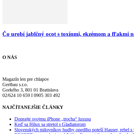
Čo urobí jablčný ocot s toxínmi, ekzémom a fľakmi n
O NÁS
Magazín len pre chlapov
Gertbau s.r.o.
Gorkého 3, 801 01 Bratislava
02/624 10 659 I 0905 303 492
NAJČÍTANEJŠIE ČLÁNKY
Doprajte svojmu iPhone „trocha“ luxusu
Keď sa Hilux sa stretol s Gladiatorom
Slovenských milovníkov hudby onedlho poteší Hauser, rebel s