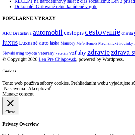
RECEPT na narodeninový šalát z čias socializmu: Len 3 prísad
Dokonalé! Grilované rebierka údené v grile
POPULÁRNE VÝRAZY
cestovanie
automobil
cestopis
ARC Bratislava
charita
luxus
Luxusné auto
láska
Mansory
Mechanické hodinky
Maťo Homola
zdravie
zdravá s
vzťahy
toyota
veterany
Slovakiaring
veterán
© Copyright 2026
Len Pre Chlapov.sk
, powered by Wordpress.
Cookies
Tento web používa súbory cookies. Prehliadaním webu vyjadrujete sú
Nastavenia
Akceptovať
Manage consent
Close
Privacy Overview