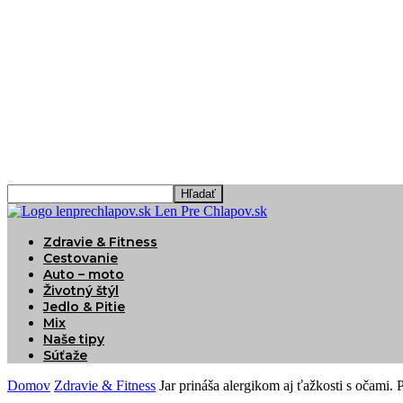
Len Pre Chlapov.sk
Zdravie & Fitness
Cestovanie
Auto – moto
Životný štýl
Jedlo & Pitie
Mix
Naše tipy
Súťaže
Domov
Zdravie & Fitness
Jar prináša alergikom aj ťažkosti s očami.