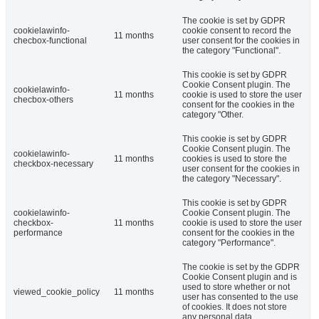
The cookie is set by GDPR
cookielawinfo-
cookie consent to record the
11 months
checbox-functional
user consent for the cookies in
the category "Functional".
This cookie is set by GDPR
Cookie Consent plugin. The
cookielawinfo-
11 months
cookie is used to store the user
checbox-others
consent for the cookies in the
category "Other.
This cookie is set by GDPR
Cookie Consent plugin. The
cookielawinfo-
11 months
cookies is used to store the
checkbox-necessary
user consent for the cookies in
the category "Necessary".
This cookie is set by GDPR
cookielawinfo-
Cookie Consent plugin. The
checkbox-
11 months
cookie is used to store the user
performance
consent for the cookies in the
category "Performance".
The cookie is set by the GDPR
Cookie Consent plugin and is
used to store whether or not
viewed_cookie_policy
11 months
user has consented to the use
of cookies. It does not store
any personal data.