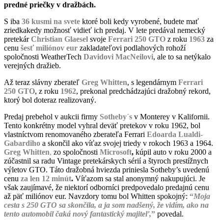
predné priečky v dražbách.
S iba
36 kusmi na svete
ktoré boli kedy vyrobené, budete mať
zriedkakedy možnosť vidieť ich predaj. V lete predával nemecký
pretekár
Christian Glaesel
svoje
Ferrari 250 GTO
z roku
1963
za
cenu
šesť miliónov eur
zakladateľovi podlahových rohoží
spoločnosti WeatherTech
Davidovi MacNeilovi
, ale to sa netýkalo
verejných dražieb.
Až teraz slávny zberateľ
Greg Whitten
, s legendárnym
Ferrari
250 GTO
, z roku
1962
, prekonal predchádzajúci dražobný rekord,
ktorý bol doteraz realizovaný.
Predaj prebehol v aukcii firmy
Sotheby´s
v Monterey v Kalifornii.
Tento konkrétny model vyhral deväť pretekov v roku 1962, bol
vlastníctvom renomovaného zberateľa Ferrari
Edoarda Lualdi-
Gabardiho
a skončil ako víťaz svojej triedy v rokoch 1963 a 1964.
Greg Whitten
,
zo spoločnosti
Microsoft
,
kúpil auto v roku 2000 a
zúčastnil sa radu Vintage pretekárskych sérií a štyroch prestížnych
výletov GTO. Táto dražobná hviezda priniesla Sotheby’s uvedenú
cenu
za len 12 minút
.
Víťazom sa stal anonymný nakupujúci. Je
však zaujímavé, že niektorí odborníci predpovedalo predajnú cenu
až päť miliónov eur. Navzdory tomu bol Whitten spokojný:
“
Moja
cesta s 250 GTO sa skončila, a ja som nadšený, že vidím, ako na
tento automobil čaká nový fantastický majiteľ,
”
povedal.