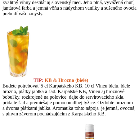
kvalitný vínny destilát aj slovenský med. Jeho plná, vyvážená chuť,
jantárová farba a jemná vôňa s nádychom vanilky a sušeného ovocia
prebudí vaše zmysly.
TIP:
KB & Hrozno (bie
le)
Budete potrebovať 5 cl Karpatského KB, 10 cl Vineu bielu, biele
hrozno, plátky jablka a ľad. Karpatské KB, Vineu aj hroznové
bobuľky, rozkrojené na polovice, dajte do servírovacieho skla,
pridajte ľad a premiešajte pomocou dlhej lyžice. Ozdobte hroznom
a dvoma plátkami jablka. Aromatika tohto nápoja je jemná, ovocná,
s plným záverom pochádzajúcim z Karpatského KB.