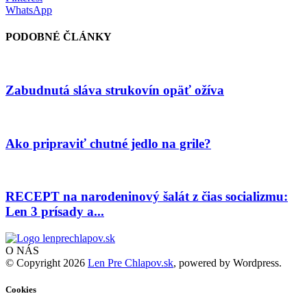
WhatsApp
PODOBNÉ ČLÁNKY
Zabudnutá sláva strukovín opäť ožíva
Ako pripraviť chutné jedlo na grile?
RECEPT na narodeninový šalát z čias socializmu:
Len 3 prísady a...
O NÁS
© Copyright 2026
Len Pre Chlapov.sk
, powered by Wordpress.
Cookies