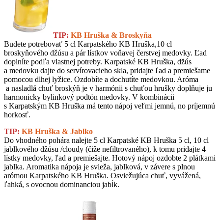
TIP:
KB Hruška & Broskyňa
Budete potrebovať 5 cl Karpatského KB Hruška,10 cl
broskyňového džúsu a pár lístkov voňavej čerstvej medovky. Ľad
doplníte podľa vlastnej potreby. Karpatské KB Hruška, džús
a medovku dajte do servírovacieho skla, pridajte ľad a premiešame
pomocou dlhej lyžice. Ozdobíte a dochutíte medovkou. Aróma
a nasladlá chuť broskýň je v harmónii s chuťou hrušky doplňuje ju
harmonicky bylinkový podtón medovky. V kombinácii
s Karpatským KB Hruška má tento nápoj veľmi jemnú, no príjemnú
horkosť.
TIP:
KB Hruška & Jablko
Do vhodného pohára nalejte 5 cl Karpatské KB Hruška 5 cl, 10 cl
jablkového džúsu /cloudy (čiže nefiltrovaného), k tomu pridajte 4
lístky medovky, ľad a premiešajte. Hotový nápoj ozdobte 2 plátkami
jablka. Aromatika nápoja je svieža, jablková, v závere s plnou
arómou Karpatského KB Hruška. Osviežujúca chuť, vyvážená,
ľahká, s ovocnou dominanciou jabĺk.