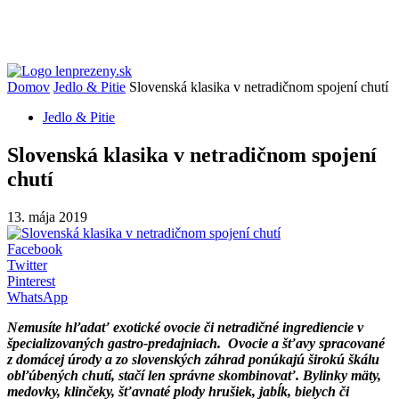
Domov
Jedlo & Pitie
Slovenská klasika v netradičnom spojení chutí
Jedlo & Pitie
Slovenská klasika v netradičnom spojení
chutí
13. mája 2019
Facebook
Twitter
Pinterest
WhatsApp
Nemusíte hľadať exotické ovocie či netradičné ingrediencie v
špecializovaných gastro-predajniach. Ovocie a šťavy spracované
z domácej úrody a zo slovenských záhrad ponúkajú širokú škálu
obľúbených chutí, stačí len správne skombinovať. Bylinky mäty,
medovky, klinčeky, šťavnaté plody hrušiek, jabĺk, bielych či