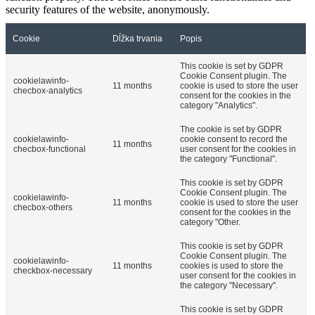
security features of the website, anonymously.
Cookie
Dĺžka trvania
Popis
This cookie is set by GDPR
Cookie Consent plugin. The
cookielawinfo-
11 months
cookie is used to store the user
checbox-analytics
consent for the cookies in the
category "Analytics".
The cookie is set by GDPR
cookielawinfo-
cookie consent to record the
11 months
checbox-functional
user consent for the cookies in
the category "Functional".
This cookie is set by GDPR
Cookie Consent plugin. The
cookielawinfo-
11 months
cookie is used to store the user
checbox-others
consent for the cookies in the
category "Other.
This cookie is set by GDPR
Cookie Consent plugin. The
cookielawinfo-
11 months
cookies is used to store the
checkbox-necessary
user consent for the cookies in
the category "Necessary".
This cookie is set by GDPR