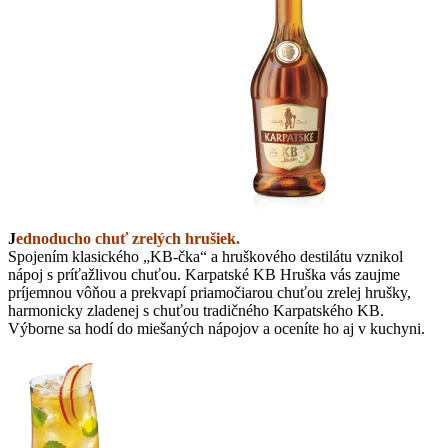
J
ednoducho chuť zrelých hrušiek
.
Spojením klasického „KB-čka“ a hruškového destilátu vznikol
nápoj s príťažlivou chuťou. Karpatské KB Hruška vás zaujme
príjemnou vôňou a prekvapí priamočiarou chuťou zrelej hrušky,
harmonicky zladenej s chuťou tradičného Karpatského KB.
Výborne sa hodí do miešaných nápojov a oceníte ho aj v kuchyni.