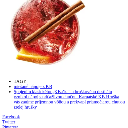
TAGY
miešané nápoje z KB
Spojením klasického „KB-čka“ a hruškového destilátu
vznikol nápoj s príťažlivou chuťou. Karpatské KB Hruška
vás zaujme príjemnou vôňou a prekvapí priamočiarou chuťou
zrelej hrušky
Facebook
Twitter
Pinterest