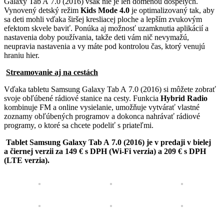
Galaxy Tab A 7.0 (2016) však nie je len doménou dospelých.
Vynovený detský režim
Kids Mode 4.0
je optimalizovaný tak, aby
sa deti mohli vďaka širšej kresliacej ploche a lepším zvukovým
efektom skvele baviť. Ponúka aj možnosť uzamknutia aplikácií a
nastavenia doby používania, takže deti vám nič nevymažú,
neupravia nastavenia a vy máte pod kontrolou čas, ktorý venujú
hraniu hier.
Streamovanie aj na cestách
Vďaka tabletu Samsung Galaxy Tab A 7.0 (2016) si môžete zobrať
svoje obľúbené rádiové stanice na cesty. Funkcia
Hybrid Radio
kombinuje FM a online vysielanie, umožňuje vytvárať vlastné
zoznamy obľúbených programov a dokonca nahrávať rádiové
programy, o ktoré sa chcete podeliť s priateľmi.
Tablet Samsung Galaxy Tab A 7.0 (2016) je v predaji v bielej
a čiernej verzii za 149 € s DPH (Wi-Fi verzia) a 209 € s DPH
(LTE verzia).