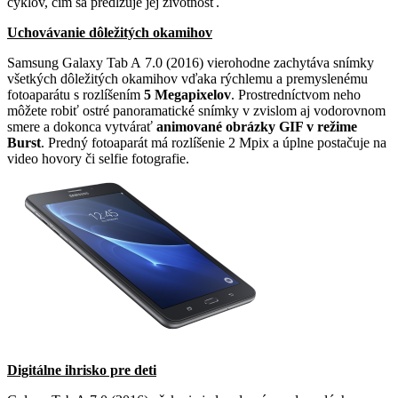
cyklov, čím sa predlžuje jej životnosť.
Uchovávanie dôležitých okamihov
Samsung Galaxy Tab A 7.0 (2016) vierohodne zachytáva snímky
všetkých dôležitých okamihov vďaka rýchlemu a premyslenému
fotoaparátu s rozlíšením
5 Megapixelov
. Prostredníctvom neho
môžete robiť ostré panoramatické snímky v zvislom aj vodorovnom
smere a dokonca vytvárať
animované obrázky GIF v režime
Burst
. Predný fotoaparát má rozlíšenie 2 Mpix a úplne postačuje na
video hovory či selfie fotografie.
Digitálne ihrisko pre deti