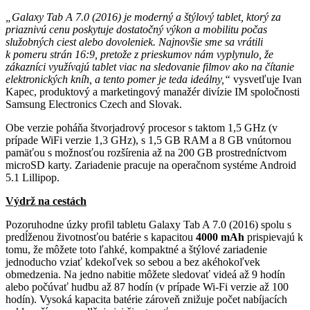
„Galaxy Tab A 7.0 (2016) je moderný a štýlový tablet, ktorý za
priaznivú cenu poskytuje dostatočný výkon a mobilitu počas
služobných ciest alebo dovoleniek. Najnovšie sme sa vrátili
k pomeru strán 16:9, pretože z prieskumov nám vyplynulo, že
zákazníci využívajú tablet viac na sledovanie filmov ako na čítanie
elektronických kníh, a tento pomer je teda ideálny,“
vysvetľuje Ivan
Kapec, produktový a marketingový manažér divízie IM spoločnosti
Samsung Electronics Czech and Slovak.
Obe verzie poháňa štvorjadrový procesor s taktom 1,5 GHz (v
prípade WiFi verzie 1,3 GHz), s 1,5 GB RAM a 8 GB vnútornou
pamäťou s možnosťou rozšírenia až na 200 GB prostredníctvom
microSD karty. Zariadenie pracuje na operačnom systéme Android
5.1 Lillipop.
Výdrž na cestách
Pozoruhodne úzky profil tabletu Galaxy Tab A 7.0 (2016) spolu s
predĺženou životnosťou batérie s kapacitou
4000 mAh
prispievajú k
tomu, že môžete toto ľahké, kompaktné a štýlové zariadenie
jednoducho vziať kdekoľvek so sebou a bez akéhokoľvek
obmedzenia. Na jedno nabitie môžete sledovať videá až 9 hodín
alebo počúvať hudbu až 87 hodín (v prípade Wi-Fi verzie až 100
hodín). Vysoká kapacita batérie zároveň znižuje počet nabíjacích