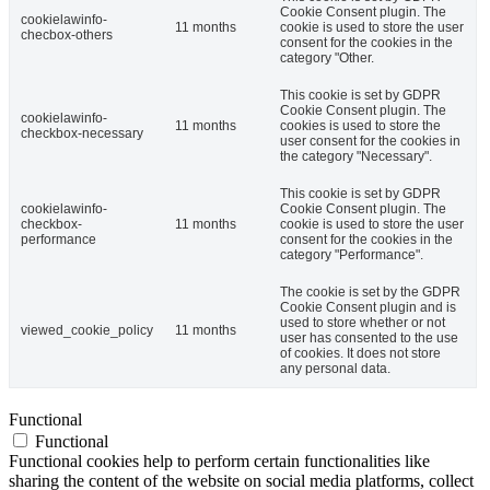
Cookie Consent plugin. The
cookielawinfo-
11 months
cookie is used to store the user
checbox-others
consent for the cookies in the
category "Other.
This cookie is set by GDPR
Cookie Consent plugin. The
cookielawinfo-
11 months
cookies is used to store the
checkbox-necessary
user consent for the cookies in
the category "Necessary".
This cookie is set by GDPR
cookielawinfo-
Cookie Consent plugin. The
checkbox-
11 months
cookie is used to store the user
performance
consent for the cookies in the
category "Performance".
The cookie is set by the GDPR
Cookie Consent plugin and is
used to store whether or not
viewed_cookie_policy
11 months
user has consented to the use
of cookies. It does not store
any personal data.
Functional
Functional
Functional cookies help to perform certain functionalities like
sharing the content of the website on social media platforms, collect