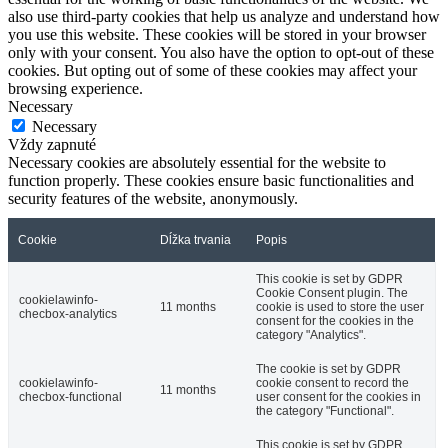
also use third-party cookies that help us analyze and understand how
you use this website. These cookies will be stored in your browser
only with your consent. You also have the option to opt-out of these
cookies. But opting out of some of these cookies may affect your
browsing experience.
Necessary
Necessary
Vždy zapnuté
Necessary cookies are absolutely essential for the website to
function properly. These cookies ensure basic functionalities and
security features of the website, anonymously.
Cookie
Dĺžka trvania
Popis
This cookie is set by GDPR
Cookie Consent plugin. The
cookielawinfo-
11 months
cookie is used to store the user
checbox-analytics
consent for the cookies in the
category "Analytics".
The cookie is set by GDPR
cookielawinfo-
cookie consent to record the
11 months
checbox-functional
user consent for the cookies in
the category "Functional".
This cookie is set by GDPR