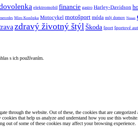
dovolenka
financie
h
Harley-Davidson
elektromobil
gastro
motošport
móda
Motocykel
Miro Konôpka
môj domov
mercedes
Nissan
zdravý životný štýl
trava
Škoda
športové au
šport
hlas s ich používaním.
e through the website. Out of these, the cookies that are categorized a
rty cookies that help us analyze and understand how you use this websit
ting out of some of these cookies may affect your browsing experience.