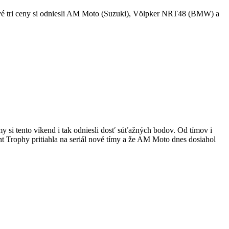
rvé tri ceny si odniesli AM Moto (Suzuki), Völpker NRT48 (BMW) a
my si tento víkend i tak odniesli dosť súťažných bodov. Od tímov i
t Trophy pritiahla na seriál nové tímy a že AM Moto dnes dosiahol