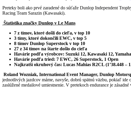
Preteky boli ako prvé zaradené do súťaže Dunlop Independent Troph
Racing Team Sarazin (Kawasaki).
Štatistika značky Dunlop v Le Mans
7 z tímov, ktoré došli do cieľa, v top 10
3 tímy, ktoré dokončili EWC, v top 5
8 tímov Dunlop Superstock v top 10
27 z 34 tímov na štarte došlo do cieľa
Havárie podľa výrobcov: Suzuki 12, Kawasaki 12, Yamaha
Havárie podľa tried: 7 EWC, 26 Superstock, 1 Open
Najkratší okruhový čas: Lucas Mahias R2CL (1’38.448 – 1
Roland Wozniak, International Event Manager, Dunlop Motors
jednotlivých jazdcov máme, navyše, dobrú spätnú väzbu, pokiaľ ide o
zaslúžené medailové umiestnenie. V pretekoch endurance je zásadné 