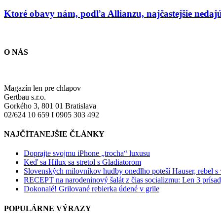
Ktoré obavy nám, podľa Allianzu, najčastejšie nedaj
O NÁS
Magazín len pre chlapov
Gertbau s.r.o.
Gorkého 3, 801 01 Bratislava
02/624 10 659 I 0905 303 492
NAJČÍTANEJŠIE ČLÁNKY
Doprajte svojmu iPhone „trocha“ luxusu
Keď sa Hilux sa stretol s Gladiatorom
Slovenských milovníkov hudby onedlho poteší Hauser, rebel s
RECEPT na narodeninový šalát z čias socializmu: Len 3 prísad
Dokonalé! Grilované rebierka údené v grile
POPULÁRNE VÝRAZY