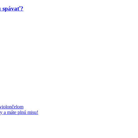
ú spávať?
 violončelom
y a máte plnú misu!