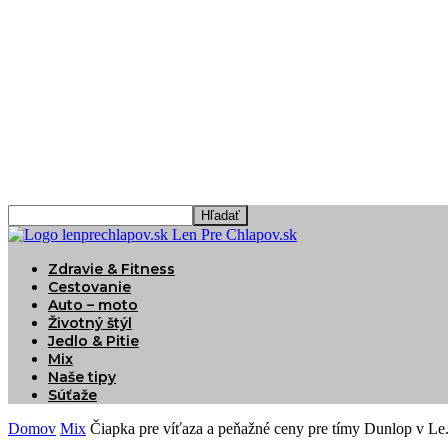
Len Pre Chlapov.sk
Zdravie & Fitness
Cestovanie
Auto – moto
Životný štýl
Jedlo & Pitie
Mix
Naše tipy
Súťaže
Domov
Mix
Čiapka pre víťaza a peňažné ceny pre tímy Dunlop v Le.