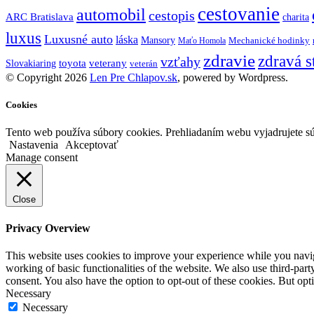
cestovanie
automobil
cestopis
ARC Bratislava
charita
luxus
Luxusné auto
láska
Mansory
Mechanické hodinky
Maťo Homola
zdravie
zdravá s
vzťahy
toyota
veterany
Slovakiaring
veterán
© Copyright 2026
Len Pre Chlapov.sk
, powered by Wordpress.
Cookies
Tento web používa súbory cookies. Prehliadaním webu vyjadrujete sú
Nastavenia
Akceptovať
Manage consent
Close
Privacy Overview
This website uses cookies to improve your experience while you navigat
working of basic functionalities of the website. We also use third-pa
consent. You also have the option to opt-out of these cookies. But op
Necessary
Necessary