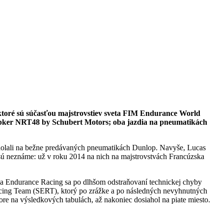
ktoré sú súčasťou majstrovstiev sveta FIM Endurance World
pker NRT48 by Schubert Motors; oba jazdia na pneumatikách
 zdolali na bežne predávaných pneumatikách Dunlop. Navyše, Lucas
 neznáme: už v roku 2014 na nich na majstrovstvách Francúzska
a Endurance Racing sa po dlhšom odstraňovaní technickej chyby
 Racing Team (SERT), ktorý po zrážke a po následných nevyhnutných
re na výsledkových tabulách, až nakoniec dosiahol na piate miesto.