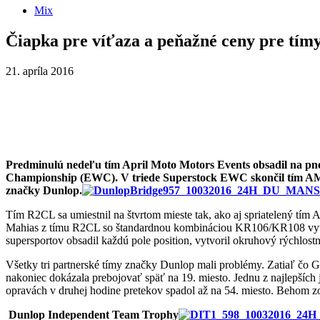
Mix
Čiapka pre víťaza a peňažné ceny pre tím
21. apríla 2016
Predminulú nedeľu tím April Moto Motors Events obsadil na pn
Championship (EWC). V triede Superstock EWC skončil tím AM 
značky Dunlop.
Tím R2CL sa umiestnil na štvrtom mieste tak, ako aj spriatelený tí
Mahias z tímu R2CL so štandardnou kombináciou KR106/KR108 vytvor
supersportov obsadil každú pole position, vytvoril okruhový rýchlostn
Všetky tri partnerské tímy značky Dunlop mali problémy. Zatiaľ č
nakoniec dokázala prebojovať späť na 19. miesto. Jednu z najlepších
opravách v druhej hodine pretekov spadol až na 54. miesto. Behom z
Dunlop Independent Team Trophy