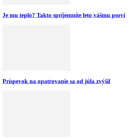
Je mu teplo? Takto spríjemníte leto vášmu psovi
Príspevok na opatrovanie sa od júla zvýšil