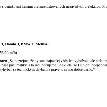
y s peňažnými cenami pre zaregistrovaných nezávislých pretekárov. P
 3, Honda 3, BMW 1, Mettiss 1
53,0 km/h)
port:
„Samozrejme, že by sme najradšej vždy len vyhrávali, ale naše tí
 naše pneumatiky, a to radi počujeme. Je skvelé, že Dunlop Independen
vyhýbať sa technickým chybám a práve to sa mu dobre darilo.“