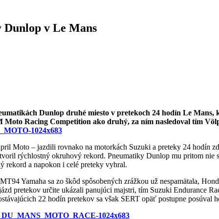
y Dunlop v Le Mans
eumatikách Dunlop druhé miesto v pretekoch 24 hodín Le Mans, 
Moto Racing Competition ako druhý, za ním nasledoval tím Völ
m April Moto – jazdili rovnako na motorkách Suzuki a preteky 24 hodín
il rýchlostný okruhový rekord. Pneumatiky Dunlop mu pritom nie sú
ý rekord a napokon i celé preteky vyhral.
o GMT94 Yamaha sa zo škôd spôsobených zrážkou už nespamätala, Hond
 jázd pretekov určite ukázali panujúci majstri, tím Suzuki Endurance
ostávajúcich 22 hodín pretekov sa však SERT opäť postupne posúval ho