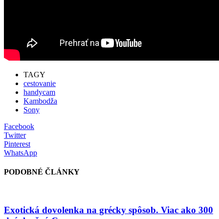
TAGY
cestovanie
handycam
Kambodža
Sony
Facebook
Twitter
Pinterest
WhatsApp
PODOBNÉ ČLÁNKY
Exotická dovolenka na grécky spôsob. Viac ako 300