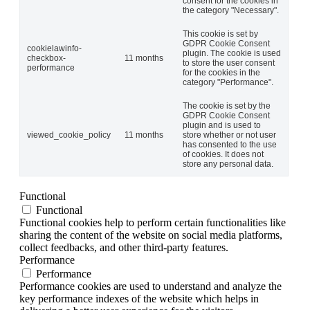
consent for the cookies in
the category "Necessary".
This cookie is set by
GDPR Cookie Consent
cookielawinfo-
plugin. The cookie is used
checkbox-
11 months
to store the user consent
performance
for the cookies in the
category "Performance".
The cookie is set by the
GDPR Cookie Consent
plugin and is used to
viewed_cookie_policy
11 months
store whether or not user
has consented to the use
of cookies. It does not
store any personal data.
Functional
Functional
Functional cookies help to perform certain functionalities like
sharing the content of the website on social media platforms,
collect feedbacks, and other third-party features.
Performance
Performance
Performance cookies are used to understand and analyze the
key performance indexes of the website which helps in