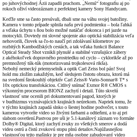
po juhovýchodnej Ázii zapadli prachom. „Nemú“ fotografiu aj po
rokoch oživí videozáznam z perfektnej kamery Sony Handycam.
Keďže sme sa často presúvali, dbali sme na váhu svojej batožiny.
Kamera v tomto prípade splnila našu prvú podmienku – bola ľahká
a vďaka úchytu s ňou bolo možné natáčať dokonca i pri jazde na
motocykli. Dovtedy mi slovné spojenie ako optická stabilizácia veľa
nehovorili, človek sa čo-to naučí pri zdolávaní kilometrov po
rozbitých Kambodžských cestách, a tak vďaka funkcii Balance
Optical Steady Shot vznikli plynulé a stabilné vzrušujúce zábery
z akéhokoľvek dopravného prostriedku od cyclo – cyklorikše až po
premnožený túk-túk (motorizovaná trojkolesová rikša).
Nebohý nemecký priemyselník a optik Carl Zeiss bol pán! Svoj
hold mu zložím zakaždým, keď sledujem čistotu obrazu, ktorú má
na svedomí širokouhlý objektív Carl Zeiss® Vario-Sonnar® T* s
10x optickou transfokáciou. Citlivý snímač Exmor R® CMOS s
výkonným procesorom BIONZ zachytí i detail. Túto skvelú
vlastnosť sme ocenili pri dokumentovaní pagod, ktorých je
v budhizmus vyznávajúcich krajinách neúrekom. Napriek tomu, že
v týchto krajinách zapadá slnko o šiestej hodine podvečer, s touto
kamerou vytvoríte video so živými farbami a odtieňmi, a to aj pri
slabom osvetlení.Pastvou pre uši je 5.1-kanálový záznam vo formáte
Dolby® Digital, ktorý zachytí zvuky zo všetkých smerov a dodá
videu ostrú a čistú zvukovú stopu plnú detailov.Najúžasnejšou
vlastnosťou tejto mašinky je pre mňa osobne zabudovaný video