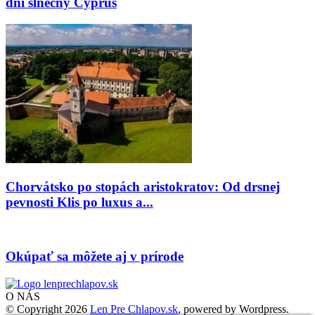
dní slnečný Cyprus
Chorvátsko po stopách aristokratov: Od drsnej
pevnosti Klis po luxus a...
Okúpať sa môžete aj v prírode
O NÁS
© Copyright 2026
Len Pre Chlapov.sk
, powered by Wordpress.