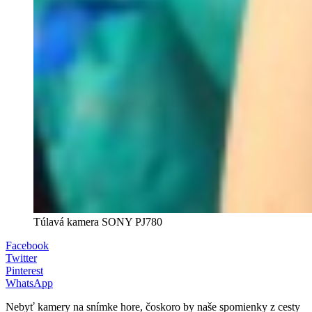
Túlavá kamera SONY PJ780
Facebook
Twitter
Pinterest
WhatsApp
Nebyť kamery na snímke hore, čoskoro by naše spomienky z cesty