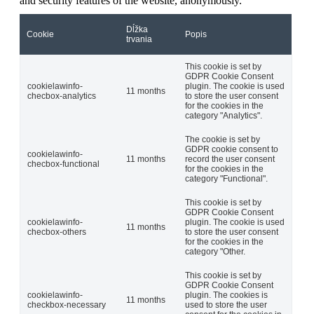
and security features of the website, anonymously.
Dĺžka
Cookie
Popis
trvania
This cookie is set by
GDPR Cookie Consent
cookielawinfo-
plugin. The cookie is used
11 months
checbox-analytics
to store the user consent
for the cookies in the
category "Analytics".
The cookie is set by
GDPR cookie consent to
cookielawinfo-
11 months
record the user consent
checbox-functional
for the cookies in the
category "Functional".
This cookie is set by
GDPR Cookie Consent
cookielawinfo-
plugin. The cookie is used
11 months
checbox-others
to store the user consent
for the cookies in the
category "Other.
This cookie is set by
GDPR Cookie Consent
cookielawinfo-
plugin. The cookies is
11 months
checkbox-necessary
used to store the user