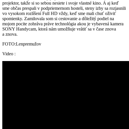
projektor, takže si so sebou nesiete i svoje vlastné kino. A aj keď
sme občas prespali v podpriemernom hosteli, steny izby sa rozjasnili
vo vysokom rozlíšení Full HD vždy, keď sme mali chuť oživiť
spomienky. Zamilovala som si cestovanie a dôležitý podiel na
mojom pocite zohráva práve technológia akou je vybavená kamera
SONY Handycam, ktorá nám umožňuje vrátiť sa v čase znova
a znova.
FOTO:Lenpremužov
Video :